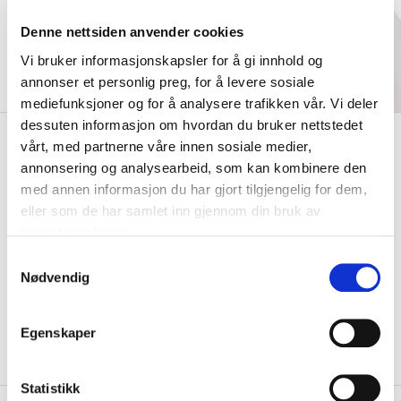
Denne nettsiden anvender cookies
Vi bruker informasjonskapsler for å gi innhold og
annonser et personlig preg, for å levere sosiale
mediefunksjoner og for å analysere trafikken vår. Vi deler
dessuten informasjon om hvordan du bruker nettstedet
kr 217
Nike
Klubb Dri-FIT Peak
vårt, med partnerne våre innen sosiale medier,
kr 289
Beanie Lue Sort
annonsering og analysearbeid, som kan kombinere den
med annen informasjon du har gjort tilgjengelig for dem,
Nike Dri-FIT Peak Lue er laget for å holde deg varm og komfortabel i
eller som de har samlet inn gjennom din bruk av
kulden. Mykt og tøyelig garn fo...
Les mer.
tjenestene deres.
Størrelse
S
Nødvendig
a
ONE SIZE
PÅ LAGER
m
KLIKK & HENT
LOGG INN FOR Å KJØPE
t
Egenskaper
y
På lager
Gratis frakt på bestillinger over 1300,-.
k
k
Statistikk