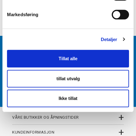
e
+
PRODUKTBESKRIVELSE
v
Markedsføring
+
DETALJER
a
l
g
Detaljer
BLI MEDLEM
Tillat alle
Få tilgang til unike fordeler i butikk og på nett som
medlem av kundeklubben Team Torshov.
tillat utvalg
REGISTRER
Ikke tillat
+
VÅRE BUTIKKER OG ÅPNINGSTIDER
+
KUNDEINFORMASJON