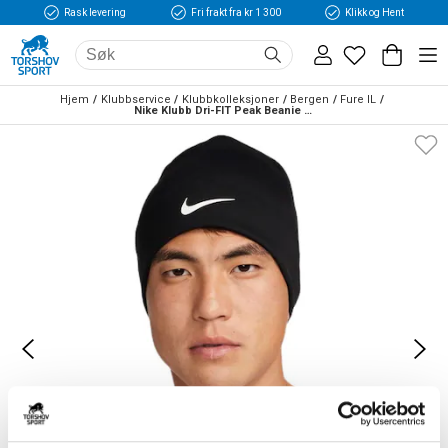
Rask levering
Fri frakt fra kr 1 300
Klikk og Hent
Hjem
Klubbservice
Klubbkolleksjoner
Bergen
Fure IL
Nike Klubb Dri-FIT Peak Beanie Lue Sort