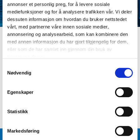
annonser et personlig preg, for å levere sosiale
mediefunksjoner og for å analysere trafikken vår. Vi deler
dessuten informasjon om hvordan du bruker nettstedet
vårt, med partnerne våre innen sosiale medier,
annonsering og analysearbeid, som kan kombinere den
med annen informasjon du har gjort tilgjengelig for dem,
LOGG INN
eller som de har samlet inn gjennom din bruk av
Er du ikke medlem ennå? Opprett kundeprofil
tjenestene deres.
E-postadresse
S
Nødvendig
a
m
Passord
t
Egenskaper
y
k
Logg inn
Glemt passord
?
k
Statistikk
e
v
Markedsføring
a