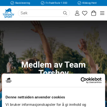
Rask levering
Fri frakt fra kr 1 300
Klikk og Hent
Medlem av Team
Torshov
Logg inn og få tilgang til fordeler og unike
medlemspriser
Denne nettsiden anvender cookies
Vi bruker informasjonskapsler for å gi innhold og