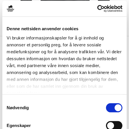
Denne nettsiden anvender cookies
Vi bruker informasjonskapsler for å gi innhold og
kr 699
Nike
Dri-FIT Langermet
annonser et personlig preg, for å levere sosiale
mediefunksjoner og for å analysere trafikken vår. Vi deler
Dommerdrakt III Sort
dessuten informasjon om hvordan du bruker nettstedet
vårt, med partnerne våre innen sosiale medier,
Nike Langermet Dommerdrakt er laget av et svettetransporterende Dri-
FIT-materiale som holder deg kjø...
Les mer.
annonsering og analysearbeid, som kan kombinere den
med annen informasjon du har gjort tilgjengelig for dem,
FARGE
eller som de har samlet inn gjennom din bruk av
tjenestene deres.
S
Nødvendig
a
Størrelsesguide
m
Størrelse
t
VELG
STØRRELSE
▾
Egenskaper