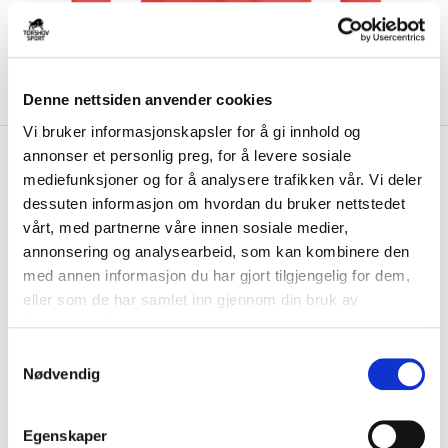
Denne nettsiden anvender cookies
Vi bruker informasjonskapsler for å gi innhold og
kr 699
Nike
Dri-FIT Langermet
annonser et personlig preg, for å levere sosiale
mediefunksjoner og for å analysere trafikken vår. Vi deler
Dommerdrakt III Rød
dessuten informasjon om hvordan du bruker nettstedet
vårt, med partnerne våre innen sosiale medier,
Nike Langermet Dommerdrakt er laget av et svettetransporterende Dri-
FIT-materiale som holder deg kjø...
Les mer.
annonsering og analysearbeid, som kan kombinere den
med annen informasjon du har gjort tilgjengelig for dem,
FARGE
eller som de har samlet inn gjennom din bruk av
tjenestene deres.
S
Nødvendig
a
Størrelsesguide
m
Størrelse
t
VELG
STØRRELSE
▾
Egenskaper