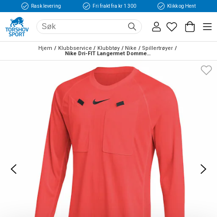
Rask levering
Fri frakt fra kr 1 300
Klikk og Hent
Hjem
Klubbservice
Klubbtøy
Nike
Spillertrøyer
Nike Dri-FIT Langermet Dommerdrakt III Rød