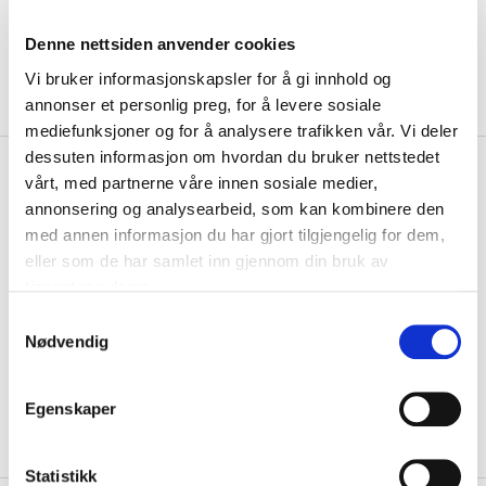
Denne nettsiden anvender cookies
Vi bruker informasjonskapsler for å gi innhold og
annonser et personlig preg, for å levere sosiale
mediefunksjoner og for å analysere trafikken vår. Vi deler
dessuten informasjon om hvordan du bruker nettstedet
kr 599
Select
Markeringsmatte 24
vårt, med partnerne våre innen sosiale medier,
stk
annonsering og analysearbeid, som kan kombinere den
med annen informasjon du har gjort tilgjengelig for dem,
Sett med 12 gule og 12 oransje markeringsmatter fra Select. Laget av
eller som de har samlet inn gjennom din bruk av
et sklisikkert gummimateriale, ...
Les mer.
tjenestene deres.
Størrelse
S
Nødvendig
ONE SIZE
PÅ LAGER
a
m
LEGG I HANDLEKURV
KLIKK & HENT
t
Egenskaper
y
På lager
Gratis frakt på bestillinger over 1300,-.
k
k
Statistikk