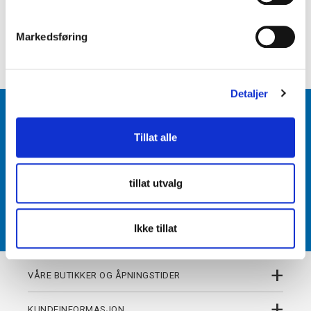
e
+
PRODUKTBESKRIVELSE
v
Markedsføring
+
a
DETALJER
l
g
Detaljer
BLI MEDLEM
Tillat alle
Få tilgang til unike fordeler i butikk og på nett som
medlem av kundeklubben Team Torshov.
tillat utvalg
REGISTRER
Ikke tillat
+
VÅRE BUTIKKER OG ÅPNINGSTIDER
+
KUNDEINFORMASJON