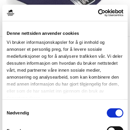
Denne nettsiden anvender cookies
Vi bruker informasjonskapsler for å gi innhold og
kr 449
New Era
970 Stretch
annonser et personlig preg, for å levere sosiale
kr 499
Snapback Toronto Maple
mediefunksjoner og for å analysere trafikken vår. Vi deler
-
10
%
Leafs
dessuten informasjon om hvordan du bruker nettstedet
vårt, med partnerne våre innen sosiale medier,
970 Stretch Snapback Cap fra New Era kombinerer klassisk stil med
annonsering og analysearbeid, som kan kombinere den
moderne funksjonalitet. Den gir en...
Les mer.
med annen informasjon du har gjort tilgjengelig for dem,
FARGE
eller som de har samlet inn gjennom din bruk av
tjenestene deres.
S
Nødvendig
a
Størrelse
m
ONE SIZE
VALGT ALTERNATIV IKKE PÅ LAGER
t