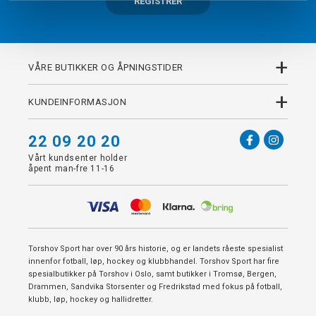
REGISTRER
+
VÅRE BUTIKKER OG ÅPNINGSTIDER
+
KUNDEINFORMASJON
22 09 20 20
Vårt kundsenter holder
åpent man-fre 11-16
Torshov Sport har over 90 års historie, og er landets råeste spesialist
innenfor fotball, løp, hockey og klubbhandel. Torshov Sport har fire
spesialbutikker på Torshov i Oslo, samt butikker i Tromsø, Bergen,
Drammen, Sandvika Storsenter og Fredrikstad med fokus på fotball,
klubb, løp, hockey og hallidretter.