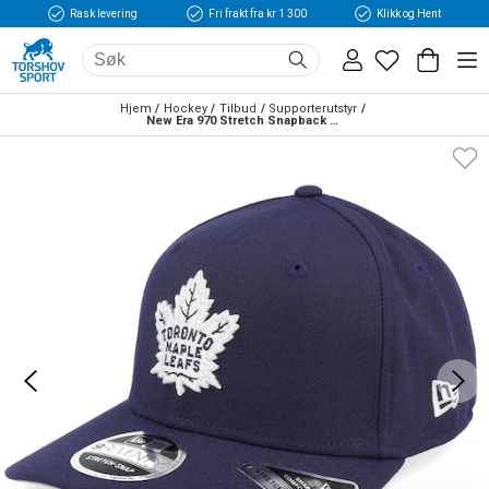
Rask levering
Fri frakt fra kr 1 300
Klikk og Hent
Hjem
Hockey
Tilbud
Supporterutstyr
New Era 970 Stretch Snapback Toronto Maple Leafs