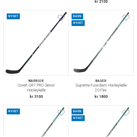
kr 2100
NYHET
BARN
NYHET
WARRIOR
BAUER
Covert QR7 PRO Senior
Supreme Fuse Barn Hockeykølle
Hockeykølle
20 Flex
kr 3100
kr 1800
NYHET
BARN
NYHET