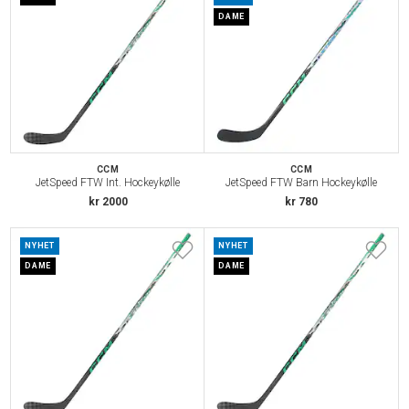
DAME
CCM
CCM
JetSpeed FTW Int. Hockeykølle
JetSpeed FTW Barn Hockeykølle
kr 2000
kr 780
NYHET
NYHET
DAME
DAME