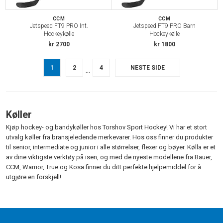
CCM
CCM
Jetspeed FT9 PRO Int.
Jetspeed FT9 PRO Barn
Hockeykølle
Hockeykølle
kr 2700
kr 1800
1
2
4
NESTE SIDE
...
Køller
Kjøp hockey- og bandykøller hos Torshov Sport Hockey! Vi har et stort
utvalg køller fra bransjeledende merkevarer. Hos oss finner du produkter
til senior, intermediate og junior i alle størrelser, flexer og bøyer. Kølla er et
av dine viktigste verktøy på isen, og med de nyeste modellene fra Bauer,
CCM, Warrior, True og Kosa finner du ditt perfekte hjelpemiddel for å
utgjøre en forskjell!