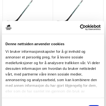
BAUER
BAUER
Supreme Fuse Int. Hockeykølle
Supreme Fuse Barn Hockeykølle
30 Flex
kr 2600
kr 2000
Denne nettsiden anvender cookies
Vi bruker informasjonskapsler for å gi innhold og
NYHET
NYHET
annonser et personlig preg, for å levere sosiale
mediefunksjoner og for å analysere trafikken vår. Vi deler
dessuten informasjon om hvordan du bruker nettstedet
vårt, med partnerne våre innen sosiale medier,
annonsering og analysearbeid, som kan kombinere den
med annen informasjon du har gjort tilgjengelig for dem,
eller som de har samlet inn gjennom din bruk av
tjenestene deres.
S
BAUER
BAUER