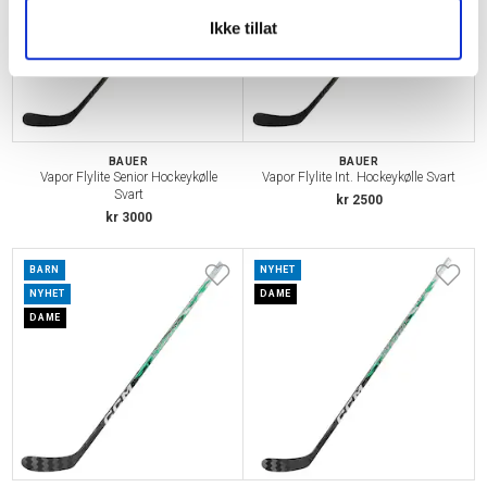
Ikke tillat
BAUER
BAUER
Vapor Flylite Senior Hockeykølle
Vapor Flylite Int. Hockeykølle Svart
Svart
kr 2500
kr 3000
BARN
NYHET
NYHET
DAME
DAME