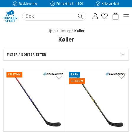
Rask levering
Fri frakt fra kr 1 300
Klikk og Hent
Hjem
Hockey
Køller
Køller
FILTER / SORTER ETTER
CUSTOM
BARN
CUSTOM