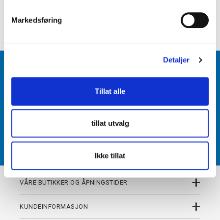
e
v
+
DETALJER
Markedsføring
a
l
g
Detaljer
BLI MEDLEM
Tillat alle
Få tilgang til unike fordeler i butikk og på nett som
medlem av kundeklubben Team Torshov.
tillat utvalg
REGISTRER
Ikke tillat
+
VÅRE BUTIKKER OG ÅPNINGSTIDER
+
KUNDEINFORMASJON