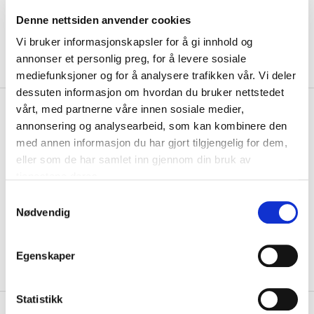
Denne nettsiden anvender cookies
Vi bruker informasjonskapsler for å gi innhold og
annonser et personlig preg, for å levere sosiale
mediefunksjoner og for å analysere trafikken vår. Vi deler
dessuten informasjon om hvordan du bruker nettstedet
kr 1000
Ccm
VR PRO Cut Hockeyvisir
vårt, med partnerne våre innen sosiale medier,
annonsering og analysearbeid, som kan kombinere den
med annen informasjon du har gjort tilgjengelig for dem,
Ccm VR PRO Cut hockeyvisir er et ripesikkert visir fra Ccm. Optisk
presisjon av høy kvalitet, tåkefr...
Les mer.
eller som de har samlet inn gjennom din bruk av
tjenestene deres.
Størrelse
S
ONE SIZE
PÅ LAGER
Nødvendig
a
m
LEGG I HANDLEKURV
KLIKK & HENT
t
Egenskaper
y
På lager
Gratis frakt på bestillinger over 1300,-.
k
k
Statistikk
+
PRODUKTBESKRIVELSE