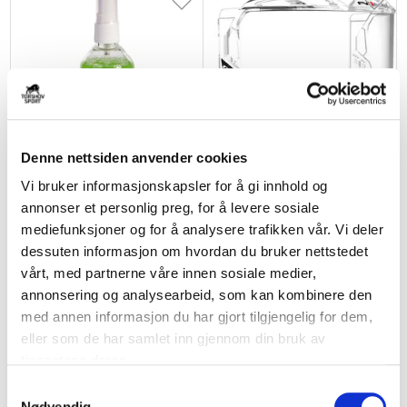
Denne nettsiden anvender cookies
Vi bruker informasjonskapsler for å gi innhold og
MOHAWKE
CCM
Visirspray
FV1 Full Hockeyvisir
annonser et personlig preg, for å levere sosiale
kr 100
kr 750
mediefunksjoner og for å analysere trafikken vår. Vi deler
dessuten informasjon om hvordan du bruker nettstedet
vårt, med partnerne våre innen sosiale medier,
annonsering og analysearbeid, som kan kombinere den
med annen informasjon du har gjort tilgjengelig for dem,
eller som de har samlet inn gjennom din bruk av
tjenestene deres.
S
Nødvendig