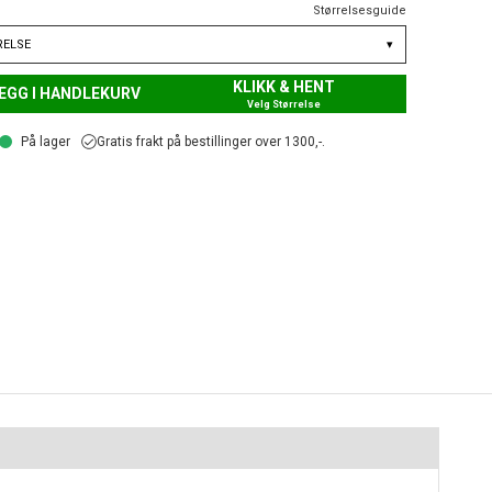
Størrelsesguide
RELSE
▾
KLIKK & HENT
EGG I HANDLEKURV
Velg Størrelse
På lager
Gratis frakt på bestillinger over 1300,-.