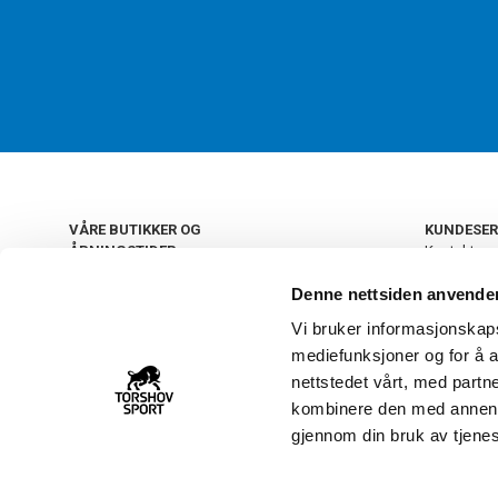
VÅRE BUTIKKER OG
KUNDESER
ÅPNINGSTIDER
Kontakt os
Kundeklub
+
OSLO
Denne nettsiden anvende
Retur og by
Salgsbetin
Vi bruker informasjonskapsl
+
Personvern
NORGE
mediefunksjoner og for å a
Frakt og le
Ledige still
nettstedet vårt, med part
FAQ - Ofte 
kombinere den med annen in
22 09 20 20
Åpenhetsl
gjennom din bruk av tjene
Vårt kundsenter holder
åpent man-fre 11-16