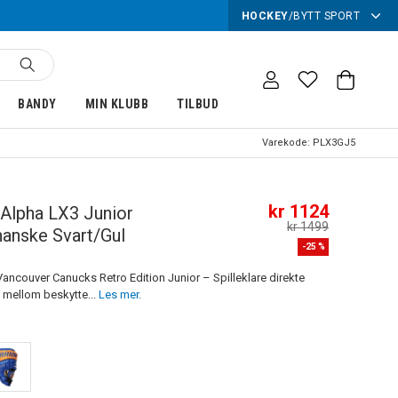
HOCKEY
/
BYTT SPORT
BANDY
MIN KLUBB
TILBUD
Varekode:
PLX3GJ5
kr 1124
Alpha LX3 Junior
kr 1499
anske Svart/Gul
-
25
%
Vancouver Canucks Retro Edition Junior – Spilleklare direkte
mellom beskytte...
Les mer.