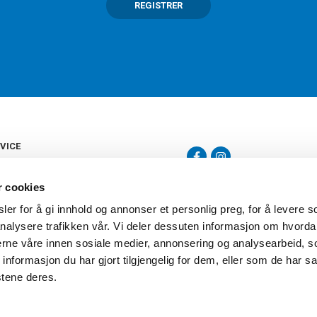
REGISTRER
VICE
s
b
r cookies
tte
gelser
er for å gi innhold og annonser et personlig preg, for å levere s
Torshov Sport har over 90 års histor
klubbhandel. Torshov Sport har fir
nalysere trafikken vår. Vi deler dessuten informasjon om hvorda
vering
Drammen, Sandvika Storsenter og Fr
inger
nerne våre innen sosiale medier, annonsering og analysearbeid, 
stilte spørsmål
formasjon du har gjort tilgjengelig for dem, eller som de har sa
oven
stene deres.