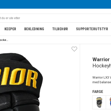
KEEPER
BEKLEDNING
TILBEHØR
SUPPORTERUTSTYR
Warrior Alpha LX3 Junior Hockeyhanske Svart/Gul
Warrior
Hockeyh
Warrior LX3 
med balanse 
FARGE