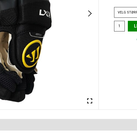
VELG
STØR
L