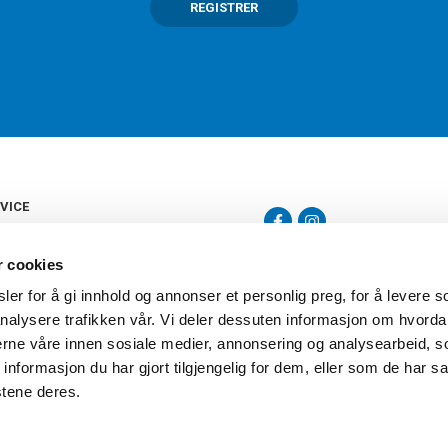
REGISTRER
VICE
s
b
r cookies
tte
gelser
er for å gi innhold og annonser et personlig preg, for å levere s
Torshov Sport har over 90 års histor
klubbhandel. Torshov Sport har fir
nalysere trafikken vår. Vi deler dessuten informasjon om hvorda
vering
Drammen, Sandvika Storsenter og Fr
inger
nerne våre innen sosiale medier, annonsering og analysearbeid, 
stilte spørsmål
formasjon du har gjort tilgjengelig for dem, eller som de har sa
oven
stene deres.