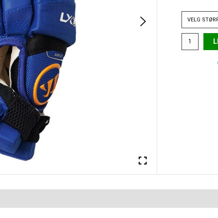
VELG
STØR
L