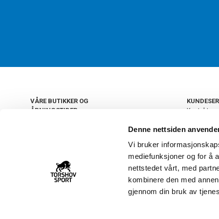
VÅRE BUTIKKER OG
KUNDESER
ÅPNINGSTIDER
Kontakt os
Kundeklub
+
OSLO
Denne nettsiden anvende
Retur og by
Salgsbetin
Vi bruker informasjonskapsl
+
Personvern
NORGE
mediefunksjoner og for å a
Frakt og le
Ledige still
nettstedet vårt, med part
FAQ - Ofte 
kombinere den med annen in
22 09 20 20
Åpenhetsl
gjennom din bruk av tjene
Vårt kundsenter holder
åpent man-fre 11-16