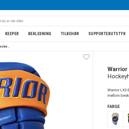
KEEPER
BEKLEDNING
TILBEHØR
SUPPORTERUTSTYR
Warrior Alpha LX3 Junior Hockeyhanske Blå/Gul
Warrior
Hockeyh
Warrior LX3 
mellom beskyt
FARGE