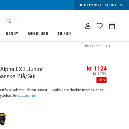
HOCKEY
/
BYTT SPORT
BANDY
MIN KLUBB
TILBUD
Varekode:
PLX3GJ5
kr 1124
Alpha LX3 Junior
kr 1499
anske Blå/Gul
-
25
%
Buffalo Sabres Edition Junior – Spilleklare direkte med balanse
telse, føle...
Les mer.