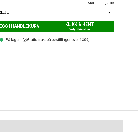
Størrelsesguide
RELSE
▾
KLIKK & HENT
EGG I HANDLEKURV
Velg Størrelse
På lager
Gratis frakt på bestillinger over 1300,-.