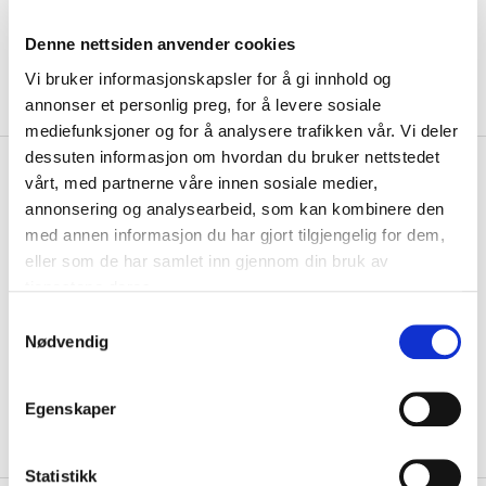
Denne nettsiden anvender cookies
Vi bruker informasjonskapsler for å gi innhold og
annonser et personlig preg, for å levere sosiale
mediefunksjoner og for å analysere trafikken vår. Vi deler
dessuten informasjon om hvordan du bruker nettstedet
kr 850
Copa
Tyrkia 1979 Retro
vårt, med partnerne våre innen sosiale medier,
Fotballdrakt Hjemme
annonsering og analysearbeid, som kan kombinere den
med annen informasjon du har gjort tilgjengelig for dem,
Copa Tyrkia 1979 Retro Fotballdrakt er drakten som ble brukt i året før
eller som de har samlet inn gjennom din bruk av
fotball-EM i Italia i 1980. ...
Les mer.
tjenestene deres.
Størrelse
S
Nødvendig
VELG
STØRRELSE
▾
a
m
KLIKK & HENT
LEGG I HANDLEKURV
t
Velg Størrelse
Egenskaper
y
På lager
Gratis frakt på bestillinger over 1300,-.
k
k
Statistikk