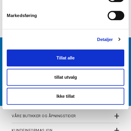
e
+
PRODUKTBESKRIVELSE
v
Markedsføring
+
a
DETALJER
l
g
Detaljer
BLI MEDLEM
Tillat alle
Få tilgang til unike fordeler i butikk og på nett som
medlem av kundeklubben Team Torshov.
tillat utvalg
REGISTRER
Ikke tillat
+
VÅRE BUTIKKER OG ÅPNINGSTIDER
+
KUNDEINFORMASJON