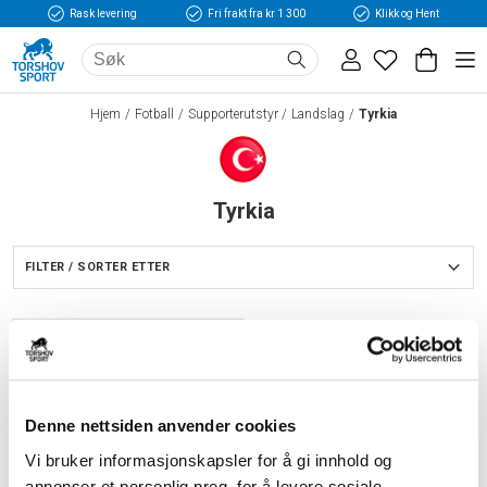
Rask levering
Fri frakt fra kr 1 300
Klikk og Hent
Hjem
Fotball
Supporterutstyr
Landslag
Tyrkia
Tyrkia
FILTER / SORTER ETTER
Denne nettsiden anvender cookies
Vi bruker informasjonskapsler for å gi innhold og
annonser et personlig preg, for å levere sosiale