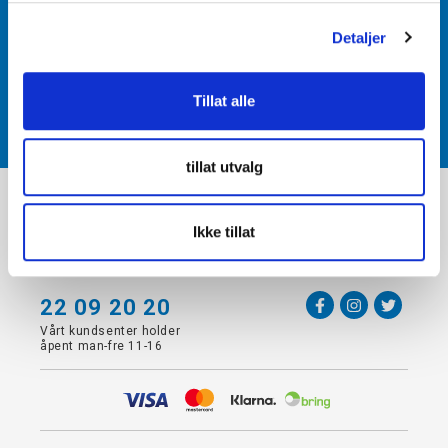
g
Få tilgang til unike fordeler i butikk og på nett som
Detaljer
medlem av kundeklubben Team Torshov.
Tillat alle
REGISTRER
tillat utvalg
+
VÅRE BUTIKKER OG ÅPNINGSTIDER
Ikke tillat
+
KUNDEINFORMASJON
22 09 20 20
Vårt kundsenter holder
åpent man-fre 11-16