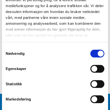
mediefunksjoner og for å analysere trafikken vår. Vi deler
dessuten informasjon om hvordan du bruker nettstedet
vårt, med partnerne våre innen sosiale medier,
COPA
Tyrkia 1979 Retro Fotballdrakt
annonsering og analysearbeid, som kan kombinere den
Hjemme
med annen informasjon du har gjort tilgjengelig for dem,
kr 850
eller som de har samlet inn gjennom din bruk av
tjenestene deres.
S
Nødvendig
Tyrkia Fotballdrakter og supporterutstyr |
a
m
Torshov Sport Fotball
t
Egenskaper
Kjøp Tyrkia Fotballdrakt og supporterutstyr hos Torshov Sport Fotball!
y
Utforsk utvalget av Tyrkia fotballdrakter og supporterutstyr, og
k
personaliser med valgfritt navn og nummer.
k
Statistikk
e
v
Markedsføring
a
BLI MEDLEM
l