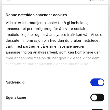
Denne nettsiden anvender cookies
Vi bruker informasjonskapsler for å gi innhold og
annonser et personlig preg, for å levere sosiale
mediefunksjoner og for å analysere trafikken vår. Vi deler
kr 1084
Adidas
Liverpool FC Terrace
dessuten informasjon om hvordan du bruker nettstedet
kr 1549
Icons Half-Zip Jakke Grønn
vårt, med partnerne våre innen sosiale medier,
-
30
%
annonsering og analysearbeid, som kan kombinere den
Adidas Liverpool FC Terrace Icons Half-Zip Jakke er et uunnværlig
med annen informasjon du har gjort tilgjengelig for dem,
tilskudd til kampdagsgarderoben di...
Les mer.
eller som de har samlet inn gjennom din bruk av
tjenestene deres.
Størrelsesguide
Størrelse
S
VELG
STØRRELSE
▾
Nødvendig
a
m
KLIKK & HENT
LEGG I HANDLEKURV
t
Velg Størrelse
Egenskaper
y
Valgt alternativ ikke på lager
k