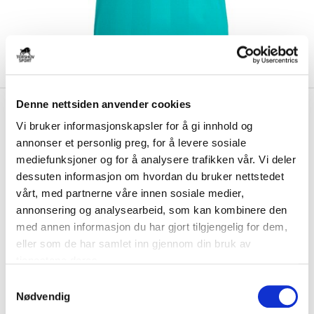
Denne nettsiden anvender cookies
kr 600
Adidas
Liverpool FC
kr 1199
Fotballdrakt 25/26 Tredje
Vi bruker informasjonskapsler for å gi innhold og
-
50
%
annonser et personlig preg, for å levere sosiale
mediefunksjoner og for å analysere trafikken vår. Vi deler
Adidas Liverpool FC Tredjedrakt for 2025/26-sesongen er laget med
AEROREADY-materiale som tar vekk s...
Les mer.
dessuten informasjon om hvordan du bruker nettstedet
vårt, med partnerne våre innen sosiale medier,
Størrelsesguide
annonsering og analysearbeid, som kan kombinere den
Størrelse
med annen informasjon du har gjort tilgjengelig for dem,
VELG
STØRRELSE
▾
eller som de har samlet inn gjennom din bruk av
Velg navn
tjenestene deres.
▾
VELG
S
Nødvendig
a
Merker