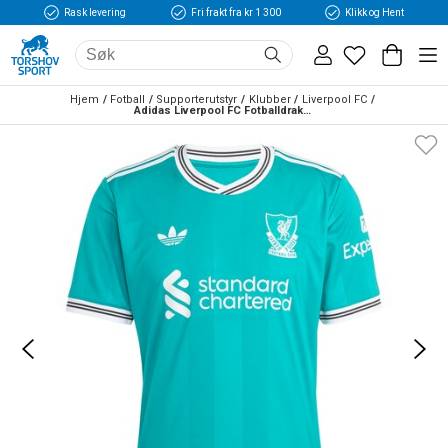
Rask levering
Fri frakt fra kr 1 300
Klikk og Hent
Hjem
Fotball
Supporterutstyr
Klubber
Liverpool FC
Adidas Liverpool FC Fotballdrakt 25/26 Tredje