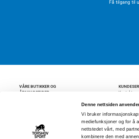
Få tilgang ti
VÅRE BUTIKKER OG
KUNDESER
ÅPNINGSTIDER
Kontakt os
Kundeklub
+
OSLO
Denne nettsiden anvende
Retur og by
Salgsbetin
Vi bruker informasjonskapsl
+
Personvern
NORGE
mediefunksjoner og for å a
Frakt og le
Ledige still
nettstedet vårt, med part
FAQ - Ofte 
kombinere den med annen in