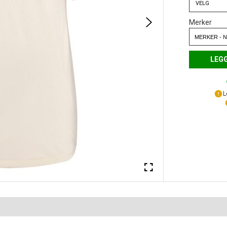
VELG
Merker
LEGG
L