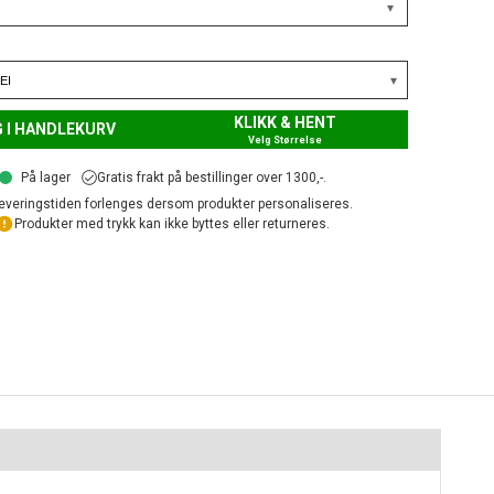
▾
KLIKK & HENT
 I HANDLEKURV
Velg Størrelse
På lager
Gratis frakt på bestillinger over 1300,-.
everingstiden forlenges dersom produkter personaliseres.
Produkter med trykk kan ikke byttes eller returneres.