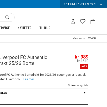
FOTBALL
/
BYTT SPORT
ERVICE
NYHETER
TILBUD
Varekode:
JV6488
kr 989
Liverpool FC Authentic
kr 1649
rakt 25/26 Borte
-
40
%
pool FC Authentic Bortedrakt for 2025/26-sesongen er identisk
ten Liverpool-...
Les mer.
Størrelsesguide
RELSE
▾