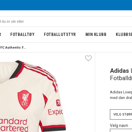
R
FOTBALLTØY
FOTBALLUTSTYR
MIN KLUBB
KLUBBS
Adidas Liverpool FC Authentic Fotballdrakt 25/26 Borte
Adidas
Fotballd
Adidas Liver
med den drak
VELG
STØR
Velg navn