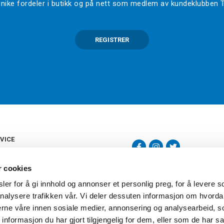
l unike fordeler i butikk og på nett som medlem av kundeklubben
REGISTRER
VICE
s
b
r cookies
tte
gelser
er for å gi innhold og annonser et personlig preg, for å levere s
Torshov Sport har over 90 års histor
klubbhandel. Torshov Sport har fir
nalysere trafikken vår. Vi deler dessuten informasjon om hvorda
vering
Drammen, Sandvika Storsenter og Fr
inger
nerne våre innen sosiale medier, annonsering og analysearbeid, 
stilte spørsmål
formasjon du har gjort tilgjengelig for dem, eller som de har sa