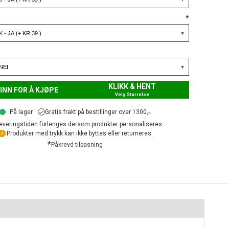
*
KLIKK & HENT
INN FOR Å KJØPE
Velg Størrelse
På lager
Gratis frakt på bestillinger over 1300,-.
everingstiden forlenges dersom produkter personaliseres.
Produkter med trykk kan ikke byttes eller returneres.
*
Påkrevd tilpasning