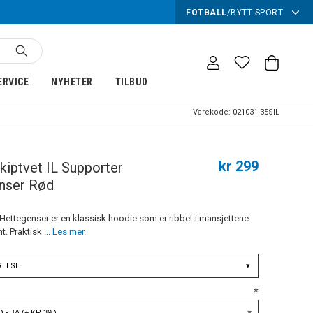
FOTBALL
/
BYTT SPORT
ERVICE
NYHETER
TILBUD
Varekode:
021031-35SIL
kr 299
kiptvet IL Supporter
nser Rød
 Hettegenser er en klassisk hoodie som er ribbet i mansjettene
. Praktisk ...
Les mer.
RELSE
▾
*