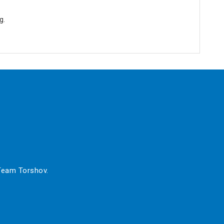
g.
 Team Torshov.