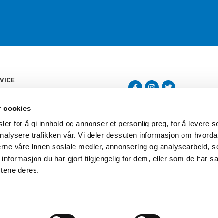
VICE
s
b
r cookies
tte
gelser
er for å gi innhold og annonser et personlig preg, for å levere s
Torshov Sport har over 90 års histor
klubbhandel. Torshov Sport har fir
nalysere trafikken vår. Vi deler dessuten informasjon om hvorda
vering
Drammen, Sandvika Storsenter og Fr
inger
nerne våre innen sosiale medier, annonsering og analysearbeid, 
stilte spørsmål
formasjon du har gjort tilgjengelig for dem, eller som de har sa
oven
stene deres.