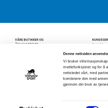
VÅRE BUTIKKER OG
KUNDESER
ÅPNINGSTIDER
Kontakt os
Kundeklub
+
OSLO
Denne nettsiden anvende
Retur og by
Salgsbetin
Vi bruker informasjonskapsl
+
Personvern
NORGE
mediefunksjoner og for å a
Frakt og le
Ledige still
nettstedet vårt, med part
FAQ - Ofte 
kombinere den med annen in
22 09 20 20
Åpenhetsl
gjennom din bruk av tjene
Vårt kundsenter holder
åpent man-fre 11-16
S