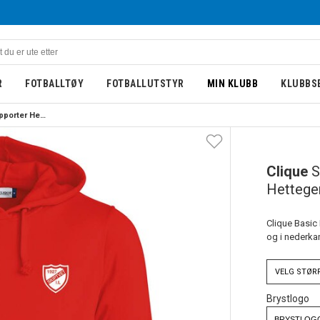
R
FOTBALLTØY
FOTBALLUTSTYR
MIN KLUBB
KLUBBS
Clique Skiptvet IL Supporter Hettegenser Rød
Clique
S
Hettege
Clique Basic
og i nederkant
VELG
STØR
Brystlogo