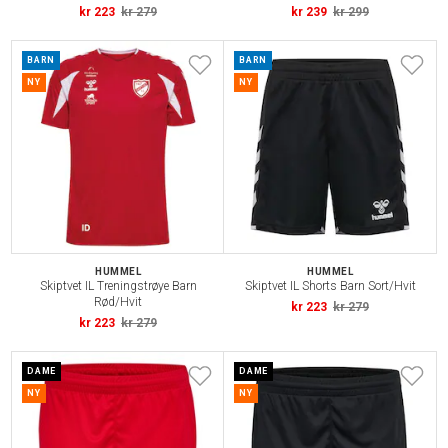
kr 223
kr 279
kr 239
kr 299
BARN
BARN
NY
NY
HUMMEL
HUMMEL
Skiptvet IL Treningstrøye Barn
Skiptvet IL Shorts Barn Sort/Hvit
Rød/Hvit
kr 223
kr 279
kr 223
kr 279
DAME
DAME
NY
NY