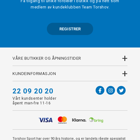
Få tilgang til unike fordeler i butikk og på nett som
medlem av kundeklubben Team Torshov.
REGISTRER
+
VÅRE BUTIKKER OG ÅPNINGSTIDER
+
KUNDEINFORMASJON
22 09 20 20
Vårt kundsenter holder
åpent man-fre 11-16
Torshov Sport har over 90 års historie, og er landets råeste spesialist