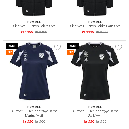
HUMMEL
HUMMEL
Skiptvet IL Bench Jakke Sort
Skiptvet IL Bench Jakke Barn Sort
kr 1199
kr 1499
kr 1119
kr 1399
DAME
DAME
NY
NY
HUMMEL
HUMMEL
Skiptvet IL Treningstrøye Dame
Skiptvet IL Treningstrøye Dame
Marine/Hvit
Sort/Hvit
kr 239
kr 299
kr 239
kr 299