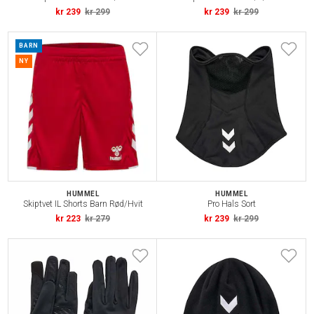
kr 239
kr 299
kr 239
kr 299
BARN
NY
HUMMEL
HUMMEL
Skiptvet IL Shorts Barn Rød/Hvit
Pro Hals Sort
kr 223
kr 279
kr 239
kr 299