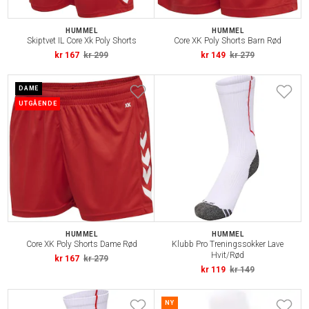
HUMMEL
HUMMEL
Skiptvet IL Core Xk Poly Shorts
Core XK Poly Shorts Barn Rød
kr 167
kr 299
kr 149
kr 279
DAME
UTGÅENDE
HUMMEL
HUMMEL
Core XK Poly Shorts Dame Rød
Klubb Pro Treningssokker Lave
Hvit/Rød
kr 167
kr 279
kr 119
kr 149
NY