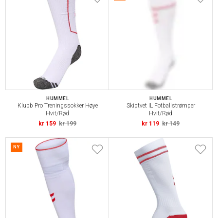
HUMMEL
HUMMEL
Klubb Pro Treningssokker Høye
Skiptvet IL Fotballstrømper
Hvit/Rød
Hvit/Rød
kr 159
kr 199
kr 119
kr 149
NY