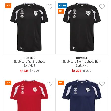
NY
BARN
NY
HUMMEL
HUMMEL
Skiptvet IL Treningstrøye
Skiptvet IL Treningstrøye Barn
Sort/Hvit
Sort/Hvit
kr 239
kr 299
kr 223
kr 279
NY
NY