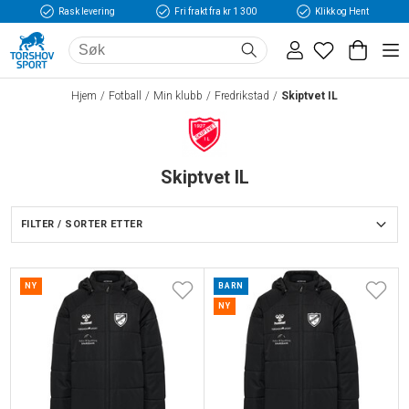
Rask levering
Fri frakt fra kr 1 300
Klikk og Hent
Hjem
Fotball
Min klubb
Fredrikstad
Skiptvet IL
Skiptvet IL
FILTER / SORTER ETTER
NY
BARN
NY