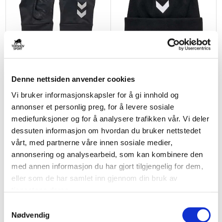
HUMMEL
HUMMEL
Performance Spillerhansker Sort
Pro Lue Beanie Sort
Denne nettsiden anvender cookies
kr 239
kr 299
kr 239
kr 299
Vi bruker informasjonskapsler for å gi innhold og
NY
BARN
annonser et personlig preg, for å levere sosiale
NY
mediefunksjoner og for å analysere trafikken vår. Vi deler
dessuten informasjon om hvordan du bruker nettstedet
vårt, med partnerne våre innen sosiale medier,
annonsering og analysearbeid, som kan kombinere den
med annen informasjon du har gjort tilgjengelig for dem,
eller som de har samlet inn gjennom din bruk av
tjenestene deres.
S
HUMMEL
HUMMEL
Nødvendig
Skiptvet IL Treningsgenser
Skiptvet IL Treningsgenser Barn
a