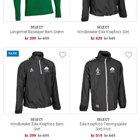
SELECT
SELECT
Langermet Baselayer Barn Grønn
Windbreaker Eika Krapfoss Sort
kr 399
kr 499
kr 439
kr 549
BARN
SELECT
SELECT
Windbreaker Eika Krapfoss Barn
Eika Krapfoss Treningsjakke
Sort
Sort/Hvit
kr 399
kr 499
kr 519
kr 649