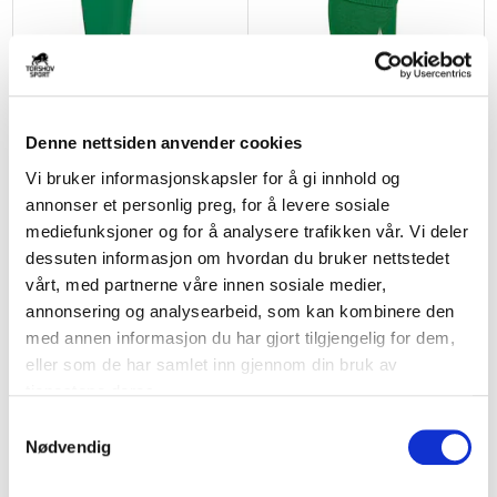
Denne nettsiden anvender cookies
Vi bruker informasjonskapsler for å gi innhold og
annonser et personlig preg, for å levere sosiale
SELECT
SELECT
Eika Krapfoss Fotballstrømper
Eika Krapfoss Fotballstrømper
mediefunksjoner og for å analysere trafikken vår. Vi deler
Grønn
Elite Grønn
dessuten informasjon om hvordan du bruker nettstedet
kr 119
kr 149
kr 119
kr 149
vårt, med partnerne våre innen sosiale medier,
annonsering og analysearbeid, som kan kombinere den
med annen informasjon du har gjort tilgjengelig for dem,
eller som de har samlet inn gjennom din bruk av
tjenestene deres.
S
Nødvendig
a
m