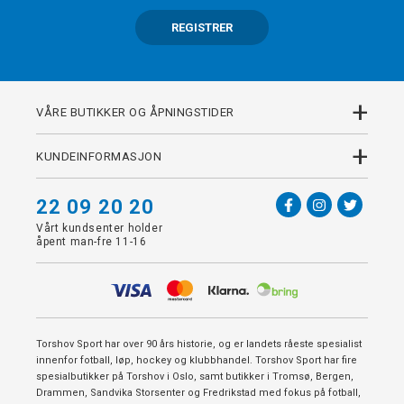
REGISTRER
+
VÅRE BUTIKKER OG ÅPNINGSTIDER
+
KUNDEINFORMASJON
22 09 20 20
Vårt kundsenter holder
åpent man-fre 11-16
Torshov Sport har over 90 års historie, og er landets råeste spesialist
innenfor fotball, løp, hockey og klubbhandel. Torshov Sport har fire
spesialbutikker på Torshov i Oslo, samt butikker i Tromsø, Bergen,
Drammen, Sandvika Storsenter og Fredrikstad med fokus på fotball,