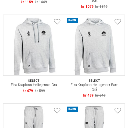
Sort
kr 1159
kr 1449
kr 1079
kr 1349
BARN
SELECT
SELECT
Eika Krapfoss Hettegenser Grå
Eika Krapfoss Hettegenser Barn
Grå
kr 479
kr 599
kr 439
kr 549
BARN