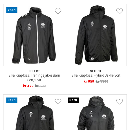
BARN
SELECT
SELECT
Eika Krapfoss Treningsjakke Barn
Eika Krapfoss Hybrid Jakke Sort
Sort/Hvit
kr 959
kr 1199
kr 479
kr 599
BARN
DAME