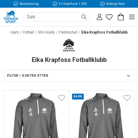
Rask levering
Fri frakt fra kr 1 300
Klikk og Hent
Hjem
Fotball
Min klubb
Fredrikstad
Eika Krapfoss Fotballklubb
Eika Krapfoss Fotballklubb
FILTER / SORTER ETTER
BARN