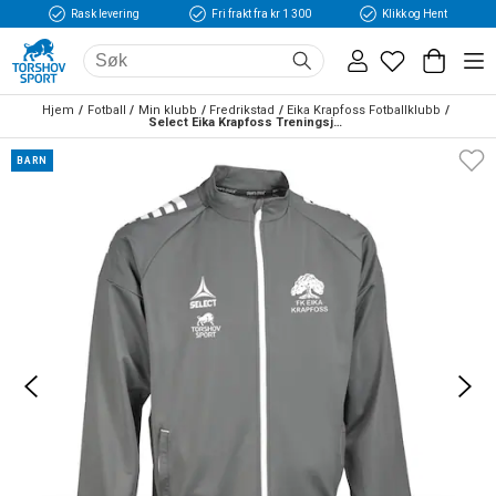
Rask levering
Fri frakt fra kr 1 300
Klikk og Hent
Hjem
Fotball
Min klubb
Fredrikstad
Eika Krapfoss Fotballklubb
Select Eika Krapfoss Treningsjakke Barn Grå/Hvit
BARN