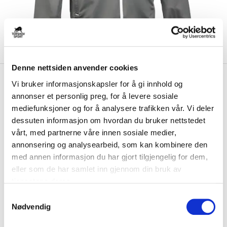
Denne nettsiden anvender cookies
kr 399
Hummel
Select Eika Krapfoss
Vi bruker informasjonskapsler for å gi innhold og
kr 499
Treningsjakke Barn Grå/Hvit
annonser et personlig preg, for å levere sosiale
mediefunksjoner og for å analysere trafikken vår. Vi deler
Select Eika Krapfoss Treningsjakke til barn er laget av et lett og teknisk
dessuten informasjon om hvordan du bruker nettstedet
materiale, som holder deg...
Les mer.
vårt, med partnerne våre innen sosiale medier,
annonsering og analysearbeid, som kan kombinere den
Størrelse
med annen informasjon du har gjort tilgjengelig for dem,
VELG
STØRRELSE
▾
eller som de har samlet inn gjennom din bruk av
Brystlogo
*
tjenestene deres.
S
Nødvendig
a
Initialer
m