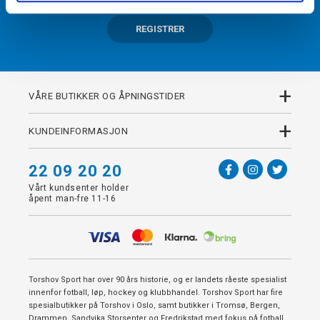
REGISTRER
+
VÅRE BUTIKKER OG ÅPNINGSTIDER
+
KUNDEINFORMASJON
22 09 20 20
Vårt kundsenter holder
åpent man-fre 11-16
Torshov Sport har over 90 års historie, og er landets råeste spesialist
innenfor fotball, løp, hockey og klubbhandel. Torshov Sport har fire
spesialbutikker på Torshov i Oslo, samt butikker i Tromsø, Bergen,
Drammen, Sandvika Storsenter og Fredrikstad med fokus på fotball,