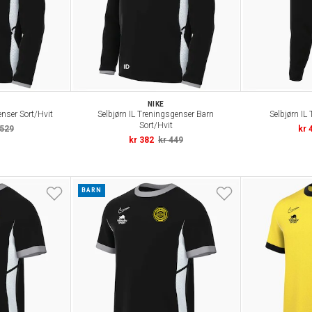
NIKE
enser Sort/Hvit
Selbjørn IL Treningsgenser Barn
Selbjørn IL
Sort/Hvit
 529
kr 
kr 382
kr 449
BARN