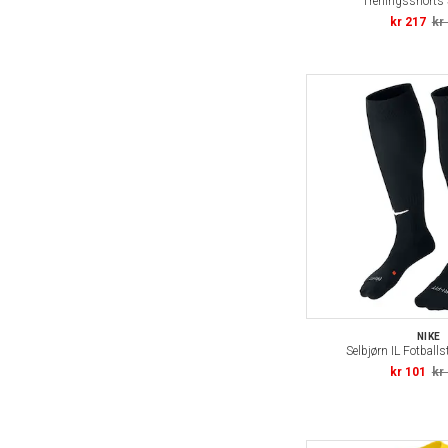
Treningsshorts 
kr 217
kr
NIKE
Selbjørn IL Fotball
kr 101
kr