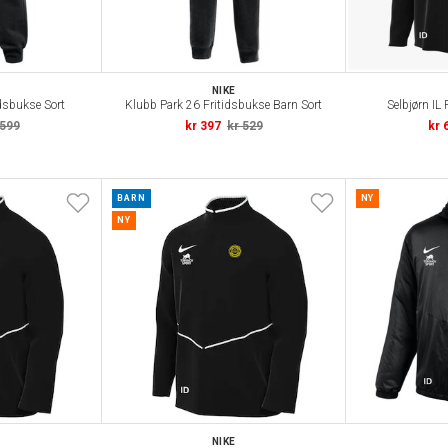
NIKE
dsbukse Sort
Klubb Park 26 Fritidsbukse Barn Sort
Selbjørn IL
 599
kr 397
kr 529
kr 
BARN
NY
NY
NIKE