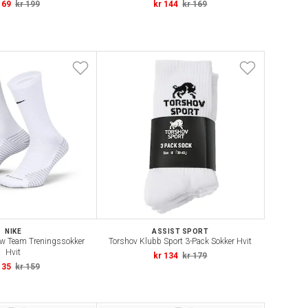
169
kr 199
kr 144
kr 169
NIKE
ASSIST SPORT
ew Team Treningssokker
Torshov Klubb Sport 3-Pack Sokker Hvit
Hvit
kr 134
kr 179
135
kr 159