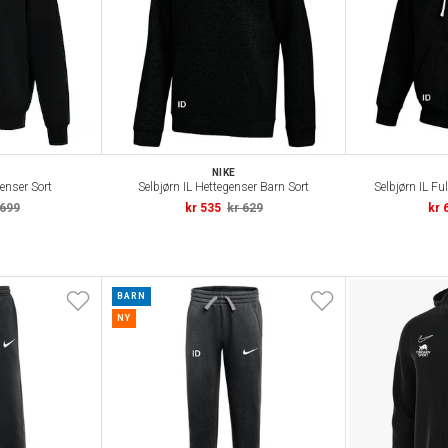
NIKE
genser Sort
Selbjørn IL Hettegenser Barn Sort
Selbjørn IL Fu
 699
kr 535
kr 629
kr 
BARN
NY