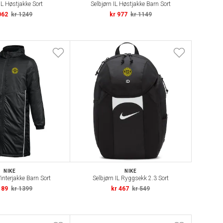
IL Høstjakke Sort
Selbjørn IL Høstjakke Barn Sort
062
kr 1249
kr 977
kr 1149
NIKE
NIKE
Vinterjakke Barn Sort
Selbjørn IL Ryggsekk 2.3 Sort
189
kr 1399
kr 467
kr 549