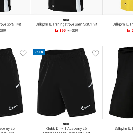
NIKE
røye Sort/Hvit
Selbjørn IL Treningstrøye Barn Sort/Hvit
Selbjørn IL T
 289
kr 195
kr 229
kr 
BARN
NIKE
cademy 25
Klubb Dri-FIT Academy 25
Selbjørn IL