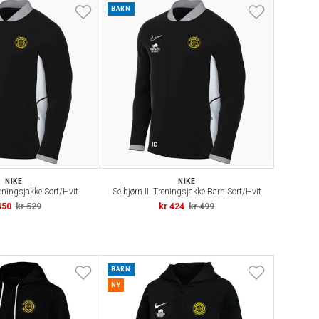
BARN
NIKE
NIKE
reningsjakke Sort/Hvit
Selbjørn IL Treningsjakke Barn Sort/Hvit
450
kr 529
kr 424
kr 499
BARN
NY