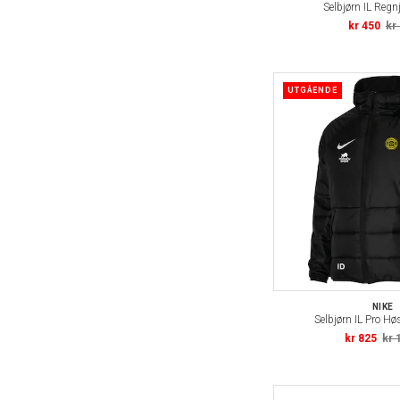
Selbjørn IL Regn
kr 450
kr
UTGÅENDE
NIKE
Selbjørn IL Pro Hø
kr 825
kr 