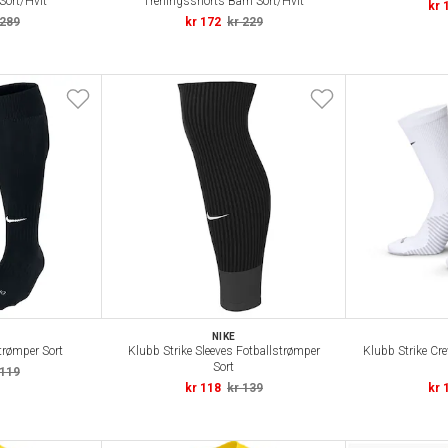
Sort/Hvit
Treningsshorts Barn Sort/Hvit
kr 
 289
kr 172
kr 229
NIKE
strømper Sort
Klubb Strike Sleeves Fotballstrømper
Klubb Strike Cr
Sort
 119
kr 118
kr 139
kr 