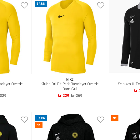
BARN
NIKE
selayer Overdel
Klubb Dri-Fit Park Baselayer Overdel
Selbjørn IL T
Barn Gul
kr 
 329
kr 229
kr 269
BARN
NY
NY