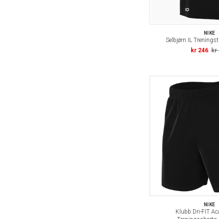
NIKE
Selbjørn IL Treningst
kr 246
kr
NIKE
Klubb Dri-FIT A