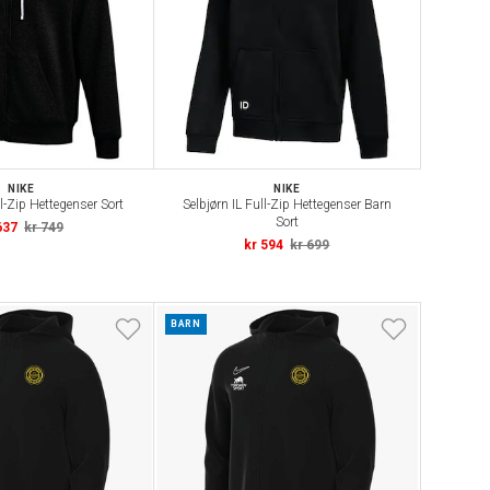
NIKE
NIKE
ll-Zip Hettegenser Sort
Selbjørn IL Full-Zip Hettegenser Barn
Sort
637
kr 749
kr 594
kr 699
BARN