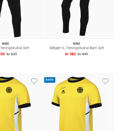
NIKE
NIKE
 Treningsbukse Sort
Selbjørn IL Treningsbukse Barn Sort
450
kr 529
kr 382
kr 449
BARN