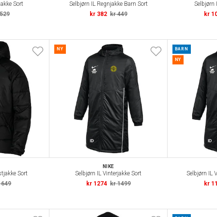
jakke Sort
Selbjørn IL Regnjakke Barn Sort
Selbjørn 
 529
kr 382
kr 449
kr 1
NY
BARN
NY
NIKE
stjakke Sort
Selbjørn IL Vinterjakke Sort
Selbjørn IL 
1649
kr 1274
kr 1499
kr 1