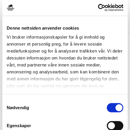
Denne nettsiden anvender cookies
Vi bruker informasjonskapsler for å gi innhold og
kr 230
Puma
ULTRA Light Sleeve
annonser et personlig preg, for å levere sosiale
Leggskinn Untamed
mediefunksjoner og for å analysere trafikken vår. Vi deler
dessuten informasjon om hvordan du bruker nettstedet
Puma ULTRA Light Leggskinn. Skinnene er laget av hardt skall som
vårt, med partnerne våre innen sosiale medier,
beskytter mot spark og støt. Mykt o...
Les mer.
annonsering og analysearbeid, som kan kombinere den
med annen informasjon du har gjort tilgjengelig for dem,
FARGE
eller som de har samlet inn gjennom din bruk av
tjenestene deres.
S
Nødvendig
a
Størrelse
m
VELG
STØRRELSE
▾
t
Egenskaper
KLIKK & HENT
LEGG I HANDLEKURV
y