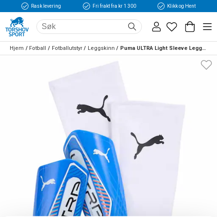
Rask levering
Fri frakt fra kr 1 300
Klikk og Hent
Hjem
Fotball
Fotballutstyr
Leggskinn
Puma ULTRA Light Sleeve Leggskinn Untamed