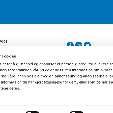
VICE
s
b
r cookies
tte
gelser
er for å gi innhold og annonser et personlig preg, for å levere s
Torshov Sport har over 90 års histor
klubbhandel. Torshov Sport har fir
nalysere trafikken vår. Vi deler dessuten informasjon om hvorda
vering
Drammen, Sandvika Storsenter og Fr
inger
nerne våre innen sosiale medier, annonsering og analysearbeid, 
stilte spørsmål
formasjon du har gjort tilgjengelig for dem, eller som de har sa
oven
stene deres.