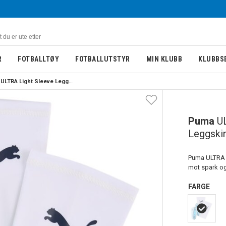
R
FOTBALLTØY
FOTBALLUTSTYR
MIN KLUBB
KLUBBS
Puma ULTRA Light Sleeve Leggskinn Dreamrush
Puma
U
Leggski
Puma ULTRA L
mot spark og 
FARGE