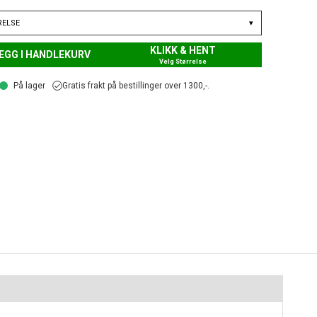
RELSE
▾
KLIKK & HENT
EGG I HANDLEKURV
Velg Størrelse
På lager
Gratis frakt på bestillinger over 1300,-.