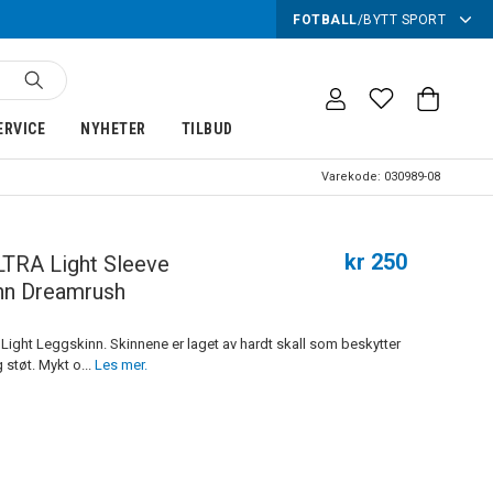
FOTBALL
/
BYTT SPORT
ERVICE
NYHETER
TILBUD
Varekode:
030989-08
kr 250
LTRA Light Sleeve
nn Dreamrush
ight Leggskinn. Skinnene er laget av hardt skall som beskytter
støt. Mykt o...
Les mer.