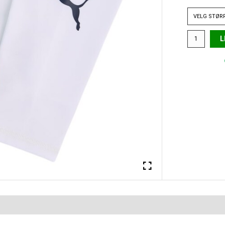
VELG
STØR
L