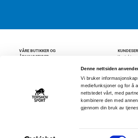
VÅRE BUTIKKER OG
KUNDESER
ÅPNINGSTIDER
Kontakt os
Kundeklub
+
OSLO
Denne nettsiden anvende
Retur og by
Salgsbetin
Vi bruker informasjonskapsl
+
Personvern
NORGE
mediefunksjoner og for å a
Frakt og le
Ledige still
nettstedet vårt, med part
FAQ - Ofte 
kombinere den med annen in
22 09 20 20
Åpenhetsl
gjennom din bruk av tjene
Vårt kundsenter holder
åpent man-fre 11-16
S