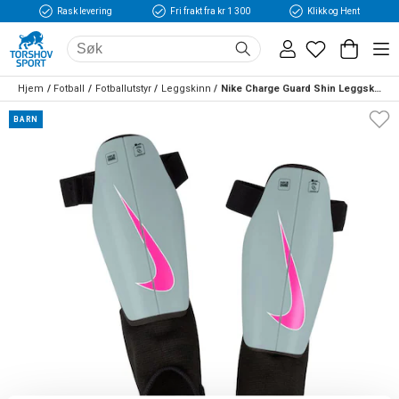
Rask levering
Fri frakt fra kr 1 300
Klikk og Hent
Hjem
Fotball
Fotballutstyr
Leggskinn
Nike Charge Guard Shin Leggskinn Barn Prism
BARN