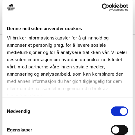
Denne nettsiden anvender cookies
Vi bruker informasjonskapsler for å gi innhold og
kr 299
Nike
Charge Guard Shin
annonser et personlig preg, for å levere sosiale
Leggskinn Barn Prism
mediefunksjoner og for å analysere trafikken vår. Vi deler
dessuten informasjon om hvordan du bruker nettstedet
Nike Guard Leggskinn beskytter mot støt og spark. Ankelbeskyttelse
vårt, med partnerne våre innen sosiale medier,
beskytter også mot skader....
Les mer.
annonsering og analysearbeid, som kan kombinere den
med annen informasjon du har gjort tilgjengelig for dem,
FARGE
eller som de har samlet inn gjennom din bruk av
tjenestene deres.
S
Nødvendig
a
Størrelsesguide
Størrelse
m
t
VELG
STØRRELSE
▾
Egenskaper
y