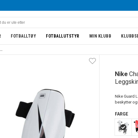
R
FOTBALLTØY
FOTBALLUTSTYR
MIN KLUBB
KLUBBS
Nike Charge Guard Shin Leggskinn Barn Hvit
BARN
Nike
Cha
Leggskin
Nike Guard L
beskytter og
FARGE