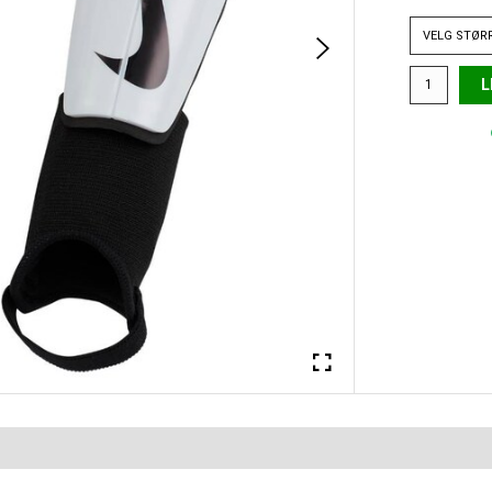
VELG
STØR
L