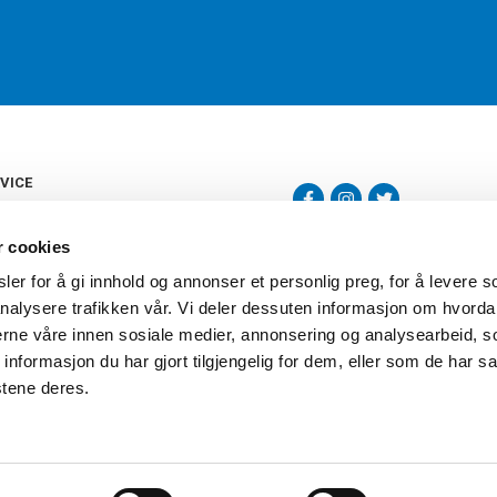
VICE
s
b
r cookies
tte
gelser
er for å gi innhold og annonser et personlig preg, for å levere s
Torshov Sport har over 90 års histor
klubbhandel. Torshov Sport har fir
nalysere trafikken vår. Vi deler dessuten informasjon om hvorda
vering
Drammen, Sandvika Storsenter og Fr
inger
nerne våre innen sosiale medier, annonsering og analysearbeid, 
stilte spørsmål
formasjon du har gjort tilgjengelig for dem, eller som de har sa
oven
stene deres.