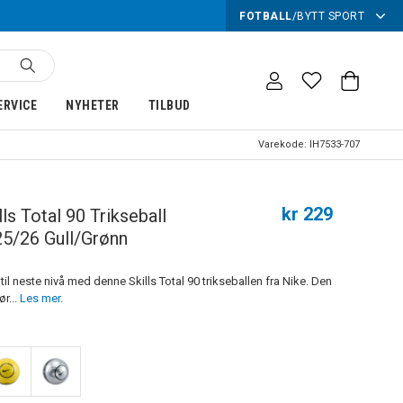
FOTBALL
/
BYTT SPORT
ERVICE
NYHETER
TILBUD
Varekode:
IH7533-707
kr 229
lls Total 90 Trikseball
25/26 Gull/Grønn
t til neste nivå med denne Skills Total 90 trikseballen fra Nike. Den
ør...
Les mer.