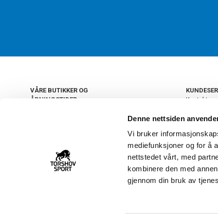
VÅRE BUTIKKER OG
KUNDESER
ÅPNINGSTIDER
Kontakt os
Kundeklub
+
OSLO
Denne nettsiden anvende
Retur og by
Salgsbetin
Vi bruker informasjonskapsl
+
Personvern
NORGE
mediefunksjoner og for å a
Frakt og le
Ledige still
nettstedet vårt, med part
FAQ - Ofte 
kombinere den med annen in
22 09 20 20
Åpenhetsl
gjennom din bruk av tjene
Vårt kundsenter holder
åpent man-fre 11-16