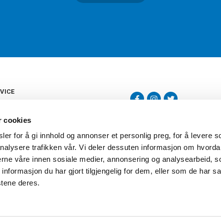
VICE
s
b
r cookies
tte
gelser
er for å gi innhold og annonser et personlig preg, for å levere s
Torshov Sport har over 90 års histor
klubbhandel. Torshov Sport har fir
nalysere trafikken vår. Vi deler dessuten informasjon om hvorda
vering
Drammen, Sandvika Storsenter og Fr
inger
nerne våre innen sosiale medier, annonsering og analysearbeid, 
stilte spørsmål
formasjon du har gjort tilgjengelig for dem, eller som de har sa
oven
stene deres.