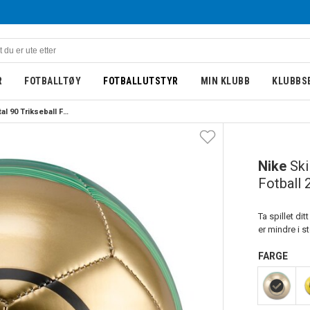
R
FOTBALLTØY
FOTBALLUTSTYR
MIN KLUBB
KLUBBS
Nike Skills Total 90 Trikseball Fotball 25/26 Gull/Grønn
Nike
Ski
Fotball 
Ta spillet dit
er mindre i st
FARGE