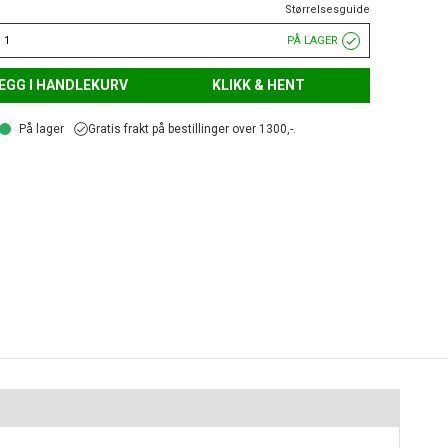
Størrelsesguide
 1
PÅ LAGER
EGG I HANDLEKURV
KLIKK & HENT
På lager
Gratis frakt på bestillinger over 1300,-.