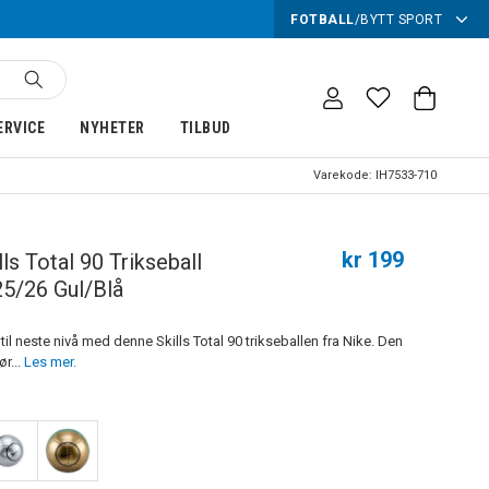
FOTBALL
/
BYTT SPORT
ERVICE
NYHETER
TILBUD
Varekode:
IH7533-710
kr 199
lls Total 90 Trikseball
25/26 Gul/Blå
t til neste nivå med denne Skills Total 90 trikseballen fra Nike. Den
ør...
Les mer.