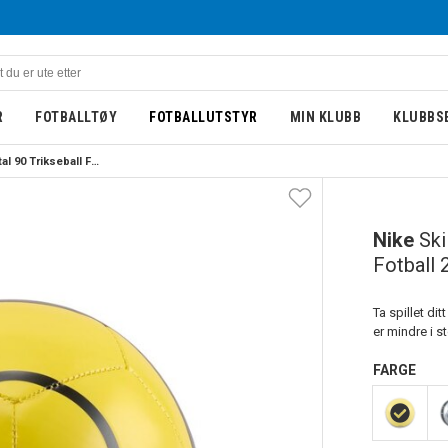
R
FOTBALLTØY
FOTBALLUTSTYR
MIN KLUBB
KLUBBS
Nike Skills Total 90 Trikseball Fotball 25/26 Gul/Blå
Nike
Ski
Fotball 
Ta spillet dit
er mindre i st
FARGE