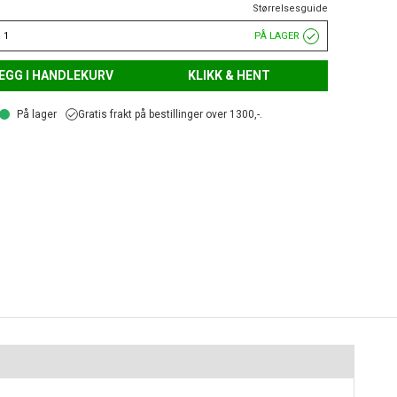
Størrelsesguide
 1
PÅ LAGER
EGG I HANDLEKURV
KLIKK & HENT
På lager
Gratis frakt på bestillinger over 1300,-.