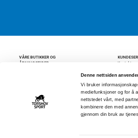
VÅRE BUTIKKER OG
KUNDESER
ÅPNINGSTIDER
Kontakt os
Kundeklub
+
OSLO
Denne nettsiden anvende
Retur og by
Salgsbetin
Vi bruker informasjonskapsl
+
Personvern
NORGE
mediefunksjoner og for å a
Frakt og le
Ledige still
nettstedet vårt, med part
FAQ - Ofte 
kombinere den med annen in
22 09 20 20
Åpenhetsl
gjennom din bruk av tjene
Vårt kundsenter holder
åpent man-fre 11-16