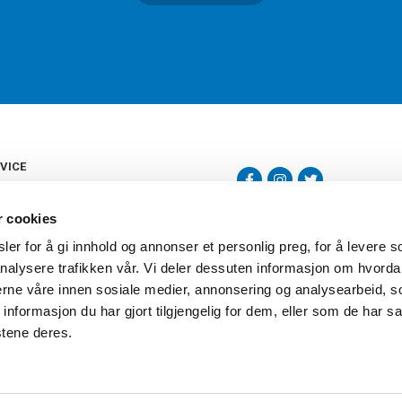
VICE
s
b
r cookies
tte
gelser
er for å gi innhold og annonser et personlig preg, for å levere s
Torshov Sport har over 90 års histor
klubbhandel. Torshov Sport har fir
nalysere trafikken vår. Vi deler dessuten informasjon om hvorda
vering
Drammen, Sandvika Storsenter og Fr
inger
nerne våre innen sosiale medier, annonsering og analysearbeid, 
stilte spørsmål
formasjon du har gjort tilgjengelig for dem, eller som de har sa
oven
stene deres.