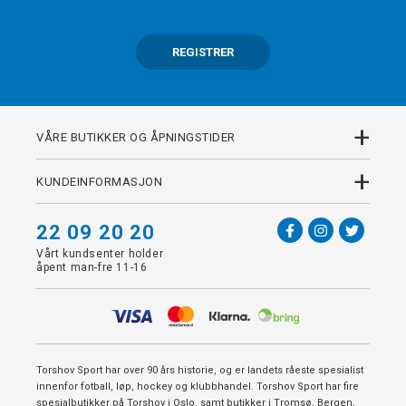
REGISTRER
+
VÅRE BUTIKKER OG ÅPNINGSTIDER
+
KUNDEINFORMASJON
22 09 20 20
Vårt kundsenter holder
åpent man-fre 11-16
Torshov Sport har over 90 års historie, og er landets råeste spesialist
innenfor fotball, løp, hockey og klubbhandel. Torshov Sport har fire
spesialbutikker på Torshov i Oslo, samt butikker i Tromsø, Bergen,