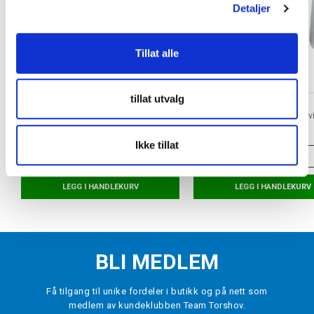
Detaljer
Tillat alle
tillat utvalg
ORTHO MOVEMENT
NIKE
Football Insole Fotballsåle
Mercurial Lite Leggskinn Hvi
kr 399
kr 379
Ikke tillat
VELG
STØRRELSE
▾
VELG
STØRRELSE
LEGG I HANDLEKURV
LEGG I HANDLEKURV
BLI MEDLEM
Få tilgang til unike fordeler i butikk og på nett som
medlem av kundeklubben Team Torshov.