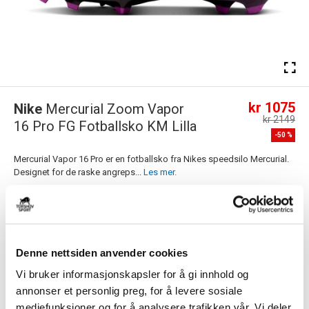
kr 1075
Nike
Mercurial Zoom Vapor
kr 2149
16 Pro FG Fotballsko KM Lilla
-
50
%
Mercurial Vapor 16 Pro er en fotballsko fra Nikes speedsilo Mercurial.
Designet for de raske angreps...
Les mer.
Størrelsesguide
Størrelse
VELG
STØRRELSE
▾
Denne nettsiden anvender cookies
Navn
Vi bruker informasjonskapsler for å gi innhold og
annonser et personlig preg, for å levere sosiale
Motiv
mediefunksjoner og for å analysere trafikken vår. Vi deler