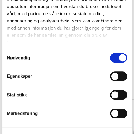
dessuten informasjon om hvordan du bruker nettstedet
vårt, med partnerne våre innen sosiale medier,
KLIKK & HENT
LEGG I HANDLEKURV
annonsering og analysearbeid, som kan kombinere den
Velg Størrelse
med annen informasjon du har gjort tilgjengelig for dem,
Valgt alternativ ikke på lager
eller som de har samlet inn gjennom din bruk av
Gratis frakt på bestillinger over 1300,-.
tjenestene deres.
Leveringstiden forlenges dersom produkter personaliseres.
Produkter med trykk kan ikke byttes eller returneres.
S
Nødvendig
a
m
+
PRODUKTBESKRIVELSE
t
Egenskaper
+
y
DETALJER
k
Relaterte produkter
k
Statistikk
e
v
Markedsføring
a
l
g