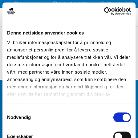
Rask levering
Fri frakt fra kr 1 300
Klikk og Hent
Denne nettsiden anvender cookies
FILTER / SORTER ETTER
Vi bruker informasjonskapsler for å gi innhold og
annonser et personlig preg, for å levere sosiale
mediefunksjoner og for å analysere trafikken vår. Vi deler
dessuten informasjon om hvordan du bruker nettstedet
vårt, med partnerne våre innen sosiale medier,
annonsering og analysearbeid, som kan kombinere den
med annen informasjon du har gjort tilgjengelig for dem,
BLI MEDLEM
eller som de har samlet inn gjennom din bruk av
tjenestene deres.
Få tilgang til unike fordeler i butikk og på nett som
S
medlem av kundeklubben Team Torshov.
Nødvendig
a
m
t
REGISTRER
Egenskaper