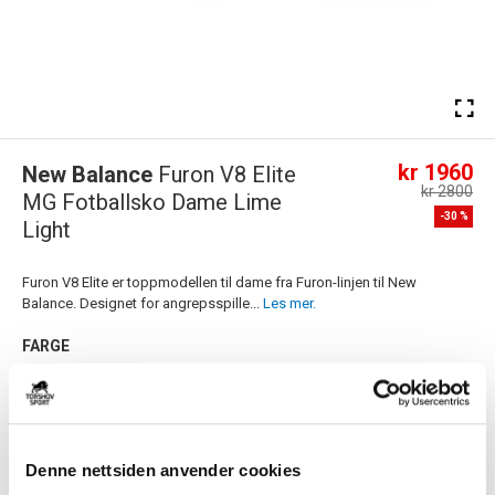
kr 1960
New Balance
Furon V8 Elite
kr 2800
MG Fotballsko Dame Lime
-
30
%
Light
Furon V8 Elite er toppmodellen til dame fra Furon-linjen til New
Balance. Designet for angrepsspille...
Les mer.
FARGE
Størrelsesguide
Denne nettsiden anvender cookies
Størrelse