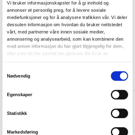
Vi bruker informasjonskapsler for å gi innhold og
VELG
STØRRELSE
▾
annonser et personlig preg, for å levere sosiale
Navn
mediefunksjoner og for å analysere trafikken vår. Vi deler
dessuten informasjon om hvordan du bruker nettstedet
vårt, med partnerne våre innen sosiale medier,
Motiv
annonsering og analysearbeid, som kan kombinere den
med annen informasjon du har gjort tilgjengelig for dem,
KLIKK & HENT
eller som de har samlet inn gjennom din bruk av
LEGG I HANDLEKURV
Velg Størrelse
tjenestene deres.
På lager
Gratis frakt på bestillinger over 1300,-.
S
Nødvendig
Leveringstiden forlenges dersom produkter personaliseres.
a
Produkter med trykk kan ikke byttes eller returneres.
m
t
Egenskaper
y
+
PRODUKTBESKRIVELSE
k
+
DETALJER
k
Statistikk
e
Relaterte produkter
v
Markedsføring
a