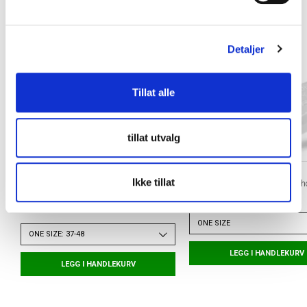
l
g
Detaljer
Tillat alle
tillat utvalg
TAPEDESIGN
TAPEDESIGN
Ikke tillat
Allround Classic Grip Fotballstrømper
x PASTE Grip Tape Leggskinnho
Hvit
kr 250
kr 380
ONE SIZE
ONE SIZE: 37-48
LEGG I HANDLEKURV
LEGG I HANDLEKURV