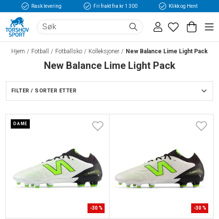
Rask levering
Fri frakt fra kr 1 300
Klikk og Hent
Hjem
Fotball
Fotballsko
Kolleksjoner
New Balance Lime Light Pack
New Balance Lime Light Pack
FILTER / SORTER ETTER
DAME
-
30
%
-
30
%