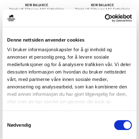
NEW BALANCE
NEW BALANCE
Tekela V5 Elite Low MG Fotballsko
Tekela V5 Elite Low MG Fotballsko
Dame Lime Light
Lime Light
kr 1960
kr 2800
kr 1960
kr 2800
DAME
Denne nettsiden anvender cookies
Vi bruker informasjonskapsler for å gi innhold og
annonser et personlig preg, for å levere sosiale
mediefunksjoner og for å analysere trafikken vår. Vi deler
dessuten informasjon om hvordan du bruker nettstedet
vårt, med partnerne våre innen sosiale medier,
annonsering og analysearbeid, som kan kombinere den
-
30
%
-
30
%
med annen informasjon du har gjort tilgjengelig for dem,
eller som de har samlet inn gjennom din bruk av
NEW BALANCE
NEW BALANCE
Furon V8 Pro MG Fotballsko Lime
Furon V8 Elite MG Fotballsko
tjenestene deres.
Light
Dame Lime Light
kr 1260
kr 1800
kr 1960
kr 2800
S
Nødvendig
a
m