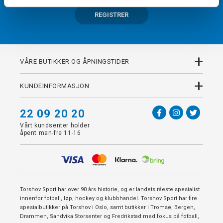
REGISTRER
+
VÅRE BUTIKKER OG ÅPNINGSTIDER
+
KUNDEINFORMASJON
22 09 20 20
Vårt kundsenter holder
åpent man-fre 11-16
Torshov Sport har over 90 års historie, og er landets råeste spesialist
innenfor fotball, løp, hockey og klubbhandel. Torshov Sport har fire
spesialbutikker på Torshov i Oslo, samt butikker i Tromsø, Bergen,
Drammen, Sandvika Storsenter og Fredrikstad med fokus på fotball,