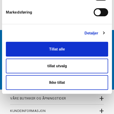
e
+
PRODUKTBESKRIVELSE
v
Markedsføring
+
DETALJER
a
l
g
Detaljer
BLI MEDLEM
Tillat alle
Få tilgang til unike fordeler i butikk og på nett som
medlem av kundeklubben Team Torshov.
tillat utvalg
REGISTRER
Ikke tillat
+
VÅRE BUTIKKER OG ÅPNINGSTIDER
+
KUNDEINFORMASJON