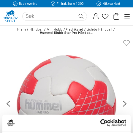
Rask levering
Fri frakt fra kr 1 300
Klikk og Hent
Hjem
Håndball
Min klubb
Fredrikstad
Lisleby Håndball
Hummel Klubb Star Pro Håndball Hvit/Rød/Sølv