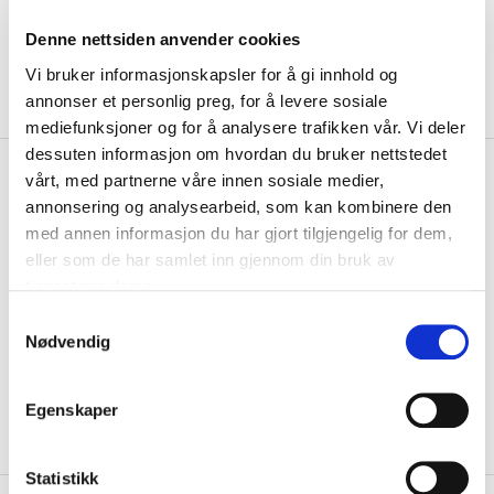
Denne nettsiden anvender cookies
Vi bruker informasjonskapsler for å gi innhold og
annonser et personlig preg, for å levere sosiale
mediefunksjoner og for å analysere trafikken vår. Vi deler
dessuten informasjon om hvordan du bruker nettstedet
kr 959
Hummel
Klubb Star Pro
vårt, med partnerne våre innen sosiale medier,
kr 1199
Håndball Hvit/Rød/Sølv
annonsering og analysearbeid, som kan kombinere den
med annen informasjon du har gjort tilgjengelig for dem,
Hummel Star Pro Håndball er med en strukturert overdel for maksimal
eller som de har samlet inn gjennom din bruk av
kontroll og bane i luften. Balle...
Les mer.
tjenestene deres.
Størrelse
S
Nødvendig
a
2
PÅ LAGER
m
KLIKK & HENT
LOGG INN FOR Å KJØPE
t
Egenskaper
y
På lager
Gratis frakt på bestillinger over 1300,-.
k
k
Statistikk