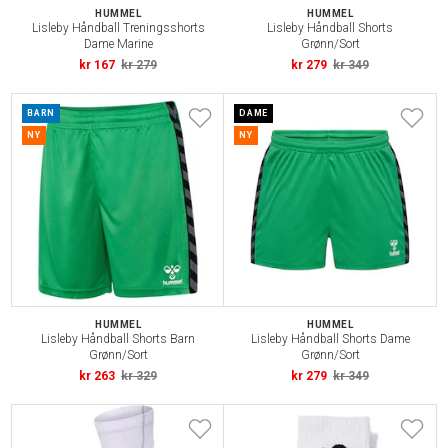
HUMMEL
HUMMEL
Lisleby Håndball Treningsshorts
Lisleby Håndball Shorts
Dame Marine
Grønn/Sort
kr 167
kr 279
kr 279
kr 349
BARN
DAME
NY
NY
HUMMEL
HUMMEL
Lisleby Håndball Shorts Barn
Lisleby Håndball Shorts Dame
Grønn/Sort
Grønn/Sort
kr 263
kr 329
kr 279
kr 349