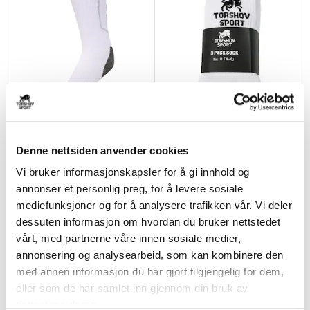
HUMMEL
ASSIST SPORT
Klubb Pro Treningssokker Lave
Torshov Klubb Sport 3-Pack
Denne nettsiden anvender cookies
Hvit/Sort
Sokker Hvit
kr 119
kr 149
kr 139
kr 179
Vi bruker informasjonskapsler for å gi innhold og
annonser et personlig preg, for å levere sosiale
NY
BARN
mediefunksjoner og for å analysere trafikken vår. Vi deler
NY
dessuten informasjon om hvordan du bruker nettstedet
vårt, med partnerne våre innen sosiale medier,
annonsering og analysearbeid, som kan kombinere den
med annen informasjon du har gjort tilgjengelig for dem,
eller som de har samlet inn gjennom din bruk av
tjenestene deres.