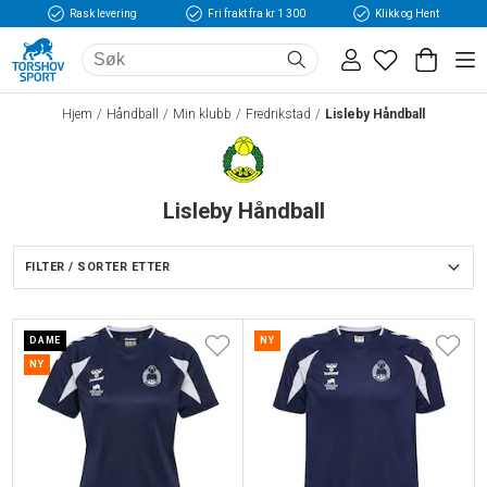
Rask levering
Fri frakt fra kr 1 300
Klikk og Hent
Hjem
Håndball
Min klubb
Fredrikstad
Lisleby Håndball
Lisleby Håndball
FILTER / SORTER ETTER
DAME
NY
NY