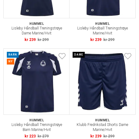
HUMMEL
HUMMEL
Lisleby Håndball Treningstrøye
Lisleby Håndball Treningstrøye
Dame Marine/Hvit
Marine/Hvit
kr 239
kr 299
kr 239
kr 299
BARN
DAME
NY
HUMMEL
HUMMEL
Lisleby Håndball Treningstrøye
Klubb Fredrikstad Shorts Dame
Barn Marine/Hvit
Marine/Hvit
kr 223
kr 279
kr 239
kr 299