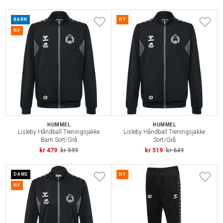
BARN
NY
NY
HUMMEL
HUMMEL
Lisleby Håndball Treningsjakke
Lisleby Håndball Treningsjakke
Barn Sort/Grå
Sort/Grå
kr 479
kr 599
kr 519
kr 649
DAME
NY
NY