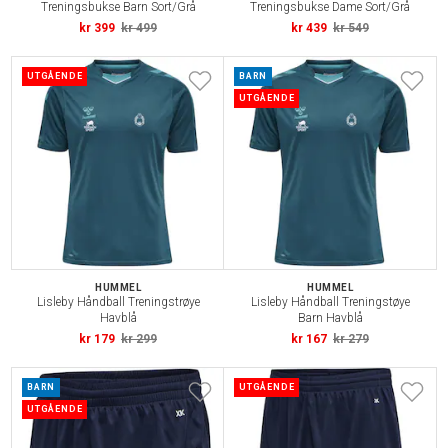
Treningsbukse Barn Sort/Grå
Treningsbukse Dame Sort/Grå
kr 399
kr 499
kr 439
kr 549
UTGÅENDE
BARN
UTGÅENDE
HUMMEL
HUMMEL
Lisleby Håndball Treningstrøye
Lisleby Håndball Treningstøye
Havblå
Barn Havblå
kr 179
kr 299
kr 167
kr 279
BARN
UTGÅENDE
UTGÅENDE