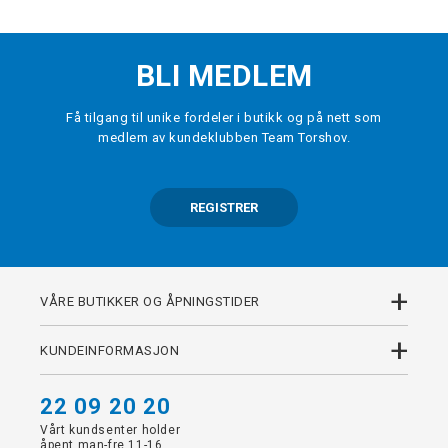
BLI MEDLEM
Få tilgang til unike fordeler i butikk og på nett som
medlem av kundeklubben Team Torshov.
REGISTRER
+
VÅRE BUTIKKER OG ÅPNINGSTIDER
+
KUNDEINFORMASJON
22 09 20 20
Vårt kundsenter holder
åpent man-fre 11-16