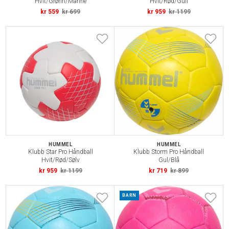
Hvit/Grønn/Marine
Hvit/Rød/Gull
kr 559
kr 699
kr 959
kr 1199
HUMMEL
HUMMEL
Klubb Star Pro Håndball
Klubb Storm Pro Håndball
Hvit/Rød/Sølv
Gul/Blå
kr 959
kr 1199
kr 719
kr 899
BARN