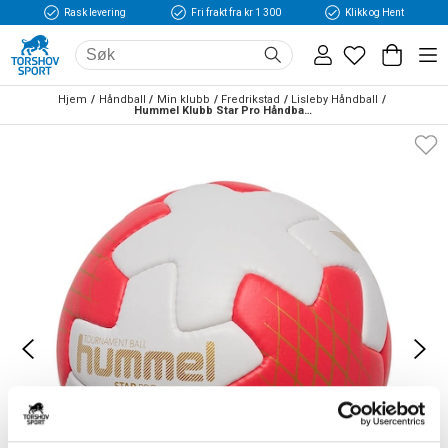
Rask levering
Fri frakt fra kr 1 300
Klikk og Hent
Hjem
Håndball
Min klubb
Fredrikstad
Lisleby Håndball
Hummel Klubb Star Pro Håndball Hvit/Rød/Gull