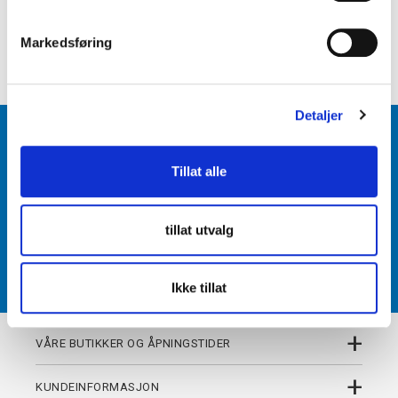
e
+
PRODUKTBESKRIVELSE
v
Markedsføring
+
DETALJER
a
l
g
Detaljer
BLI MEDLEM
Tillat alle
Få tilgang til unike fordeler i butikk og på nett som
medlem av kundeklubben Team Torshov.
tillat utvalg
REGISTRER
Ikke tillat
+
VÅRE BUTIKKER OG ÅPNINGSTIDER
+
KUNDEINFORMASJON