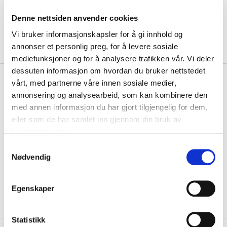
Denne nettsiden anvender cookies
Vi bruker informasjonskapsler for å gi innhold og
annonser et personlig preg, for å levere sosiale
mediefunksjoner og for å analysere trafikken vår. Vi deler
dessuten informasjon om hvordan du bruker nettstedet
kr 959
Hummel
Klubb Star Pro
vårt, med partnerne våre innen sosiale medier,
kr 1199
Håndball Hvit/Rød/Gull
annonsering og analysearbeid, som kan kombinere den
med annen informasjon du har gjort tilgjengelig for dem,
Hummel Star Pro Håndball er med en strukturert overdel for maksimal
eller som de har samlet inn gjennom din bruk av
kontroll og bane i luften. Balle...
Les mer.
tjenestene deres.
Størrelse
S
Nødvendig
a
3
PÅ LAGER
m
KLIKK & HENT
LOGG INN FOR Å KJØPE
t
Egenskaper
y
På lager
Gratis frakt på bestillinger over 1300,-.
k
k
Statistikk