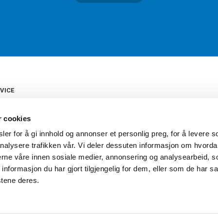
VICE
s
b
r cookies
tte
gelser
er for å gi innhold og annonser et personlig preg, for å levere s
Torshov Sport har over 90 års histor
klubbhandel. Torshov Sport har fir
nalysere trafikken vår. Vi deler dessuten informasjon om hvorda
vering
Drammen, Sandvika Storsenter og Fr
inger
nerne våre innen sosiale medier, annonsering og analysearbeid, 
stilte spørsmål
formasjon du har gjort tilgjengelig for dem, eller som de har sa
oven
stene deres.