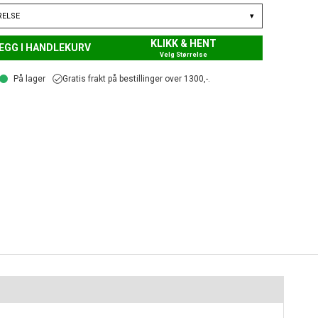
RELSE
▾
KLIKK & HENT
EGG I HANDLEKURV
Velg Størrelse
På lager
Gratis frakt på bestillinger over 1300,-.