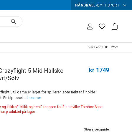
HÅNDBALL
/
BYTT SPORT
Varekode:
ID5725 *
kr 1749
Crazyflight 5 Mid Hallsko
it/Sølv
light 5 til dame er laget for spilleren som nekter å holde
bakkekontakt. En tilpasset ...
Les mer.
 og klikk på 'Klikk og hent'-knappen for å se hvilke Torshov Sport-
har produktet på lager.
Størrelsesguide