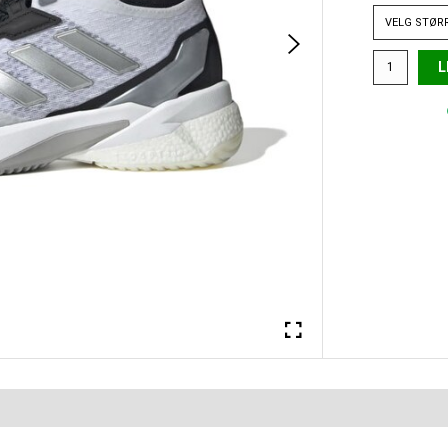
VELG
STØR
L