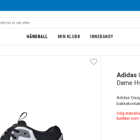
HÅNDBALL
MIN KLUBB
INNEBANDY
DAME
Adidas
Dame Hv
Adidas Crazyf
Velg størrelse
butikker som 