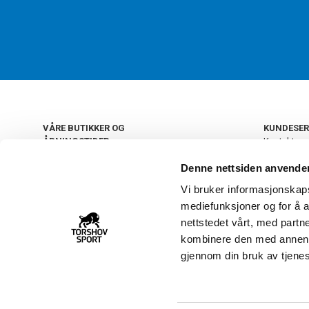
VÅRE BUTIKKER OG
KUNDESER
ÅPNINGSTIDER
Kontakt os
Kundeklub
+
OSLO
Denne nettsiden anvende
Retur og by
Salgsbetin
Vi bruker informasjonskapsl
+
Personvern
NORGE
mediefunksjoner og for å a
Frakt og le
Ledige still
nettstedet vårt, med part
FAQ - Ofte 
kombinere den med annen in
22 09 20 20
Åpenhetsl
gjennom din bruk av tjene
Vårt kundsenter holder
åpent man-fre 11-16