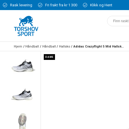
Rask levering
Fri frakt fra kr 1 300
Klikk og Hent
Hjem
Håndball
Håndball
Hallsko
Adidas Crazyflight 5 Mid Hallsko Dame Hvit/Sølv
DAME