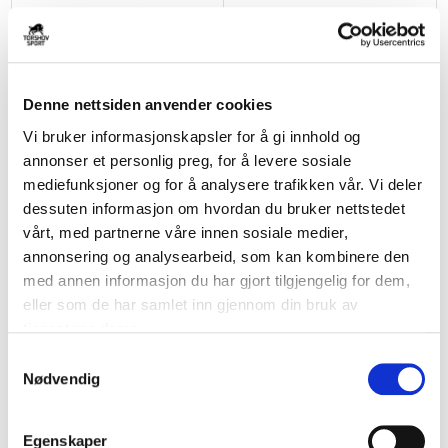
Denne nettsiden anvender cookies
Vi bruker informasjonskapsler for å gi innhold og
annonser et personlig preg, for å levere sosiale
ADIDAS
ADIDAS
mediefunksjoner og for å analysere trafikken vår. Vi deler
Ligra 8 Hallsko Dame Hvit/Sort
Ligra 8 Hallsko Barn Hvit/Sort
dessuten informasjon om hvordan du bruker nettstedet
kr 799
kr 649
vårt, med partnerne våre innen sosiale medier,
annonsering og analysearbeid, som kan kombinere den
BARN
med annen informasjon du har gjort tilgjengelig for dem,
eller som de har samlet inn gjennom din bruk av
tjenestene deres.
S
Nødvendig
a
m
t
Egenskaper