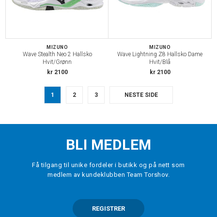
MIZUNO
MIZUNO
Wave Stealth Neo 2 Hallsko
Wave Lightning Z8 Hallsko Dame
Hvit/Grønn
Hvit/Blå
kr 2100
kr 2100
1
2
3
NESTE SIDE
BLI MEDLEM
Få tilgang til unike fordeler i butikk og på nett som
medlem av kundeklubben Team Torshov.
REGISTRER