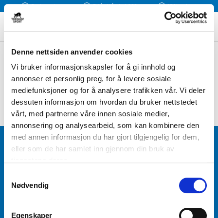
Rask levering
Fri frakt fra kr 1 300
Klikk og Hent
.
Denne nettsiden anvender cookies
Vi bruker informasjonskapsler for å gi innhold og
annonser et personlig preg, for å levere sosiale
mediefunksjoner og for å analysere trafikken vår. Vi deler
dessuten informasjon om hvordan du bruker nettstedet
vårt, med partnerne våre innen sosiale medier,
annonsering og analysearbeid, som kan kombinere den
med annen informasjon du har gjort tilgjengelig for dem,
BLI MEDLEM
eller som de har samlet inn gjennom din bruk av
tjenestene deres.
Få tilgang til unike fordeler i butikk og på nett som
S
medlem av kundeklubben Team Torshov.
Nødvendig
a
m
t
REGISTRER
Egenskaper