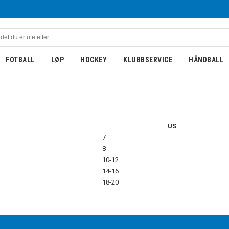
FOTBALL
LØP
HOCKEY
KLUBBSERVICE
HÅNDBALL
US
7
8
10-12
14-16
18-20