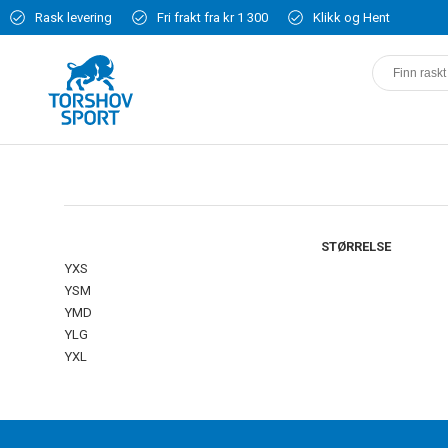
Rask levering
Fri frakt fra kr 1 300
Klikk og Hent
STØRRELSE
YXS
YSM
YMD
YLG
YXL