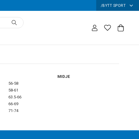
/
BYTT SPORT
MIDJE
56-58
58-61
63.5-66
66-69
71-74