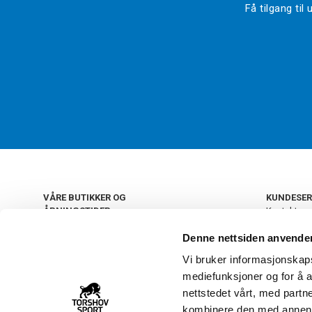
Få tilgang ti
VÅRE BUTIKKER OG
KUNDESER
ÅPNINGSTIDER
Kontakt os
Kundeklub
+
OSLO
Denne nettsiden anvende
Retur og by
Salgsbetin
Vi bruker informasjonskapsl
+
Personvern
NORGE
mediefunksjoner og for å a
Frakt og le
Ledige still
nettstedet vårt, med part
FAQ - Ofte 
kombinere den med annen in