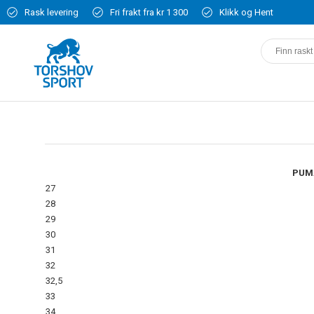
Rask levering
Fri frakt fra kr 1 300
Klikk og Hent
PUM
27
28
29
30
31
32
32,5
33
34