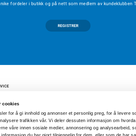
l unike fordeler i butikk og på nett som medlem av kundeklubben
REGISTRER
VICE
s
b
r cookies
tte
gelser
er for å gi innhold og annonser et personlig preg, for å levere s
Torshov Sport har over 90 års histor
klubbhandel. Torshov Sport har fir
nalysere trafikken vår. Vi deler dessuten informasjon om hvorda
vering
Drammen, Sandvika Storsenter og Fr
inger
nerne våre innen sosiale medier, annonsering og analysearbeid, 
stilte spørsmål
formasjon du har gjort tilgjengelig for dem, eller som de har sa