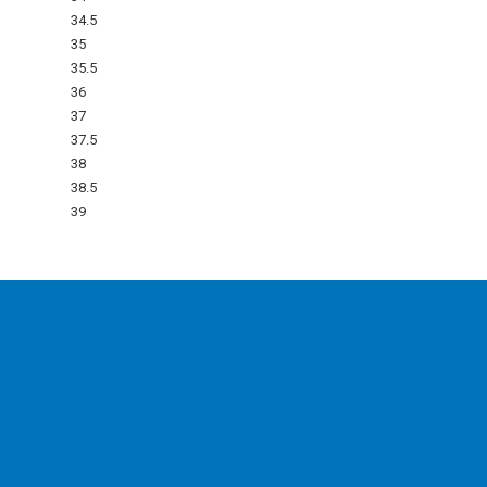
34.5
35
35.5
36
37
37.5
38
38.5
39