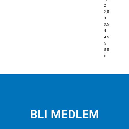
2
2,5
3
3,5
4
4.5
5
5.5
6
BLI MEDLEM