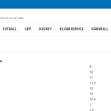
FOTBALL
LØP
HOCKEY
KLUBBSERVICE
HÅNDBALL
A
9
10
11
11,5
12
13
13.5
1
1,5