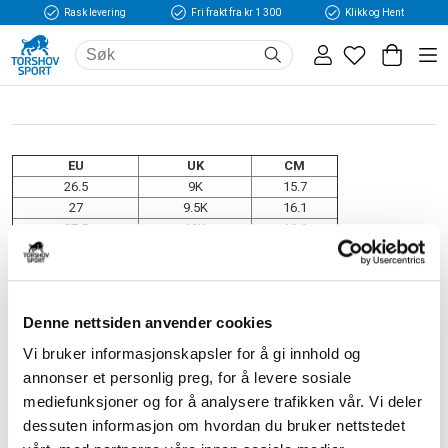
Rask levering
Fri frakt fra kr 1 300
Klikk og Hent
EU
UK
CM
26.5
9K
15.7
27
9.5K
16.1
27.5
10K
16.6
28
10.5K
17
29
11K
17.4
30
11.5K
17.8
30.5
12K
18.3
Denne nettsiden anvender cookies
31
12.5K
18.7
Vi bruker informasjonskapsler for å gi innhold og
31.5
13K
19.1
32
13.5K
19.5
annonser et personlig preg, for å levere sosiale
33
1
20
mediefunksjoner og for å analysere trafikken vår. Vi deler
33.5
1.5
20.4
dessuten informasjon om hvordan du bruker nettstedet
34
2
20.8