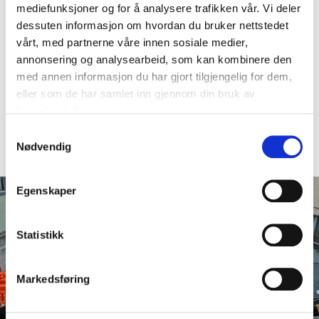
mediefunksjoner og for å analysere trafikken vår. Vi deler
Dette er noen av tilbudene under bakgårdssalget:
dessuten informasjon om hvordan du bruker nettstedet
✔️ 50-80% på en mengde varer i bakgården
vårt, med partnerne våre innen sosiale medier,
✔️ Gode tilbud i våre butikker på Torshov
annonsering og analysearbeid, som kan kombinere den
Vi stiller med godt humør og dyktige medarbeidere.
med annen informasjon du har gjort tilgjengelig for dem,
Spre ordet til alle du kjenner, så håper vi å se nettopp
eller som de har samlet inn gjennom din bruk av
DEG der!
tjenestene deres.
S
Sjekk ut vårt Facebook-arrangement her >
Nødvendig
a
m
t
Egenskaper
y
k
k
Statistikk
e
v
Markedsføring
a
l