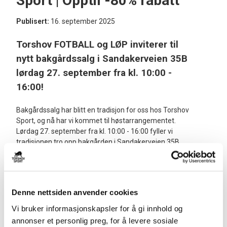
Sport | Opptil -80% rabatt
Publisert:
16. september 2025
Torshov FOTBALL og LØP inviterer til
nytt bakgårdssalg i Sandakerveien 35B
lørdag 27. september fra kl. 10:00 -
16:00!
Bakgårdssalg har blitt en tradisjon for oss hos Torshov
Sport, og nå har vi kommet til høstarrangementet.
Lørdag 27. september fra kl. 10:00 - 16:00 fyller vi
tradisjonen tro opp bakgården i Sandakerveien 35B
med tilbudsvarer
opptil -80% rabatt
fra våre
hovedbutikker for fotball og løp.
Trenger du nytt fotballtøy til høstsesongen? Har du lyst
Denne nettsiden anvender cookies
på nye fotballsko eller joggesko? Eller rett og slett
oppdatere treningsgarderoben for høsten? Da kan du
Vi bruker informasjonskapsler for å gi innhold og
gjøre noen skikkelige kupp under vårt bakgårdssalg!
annonser et personlig preg, for å levere sosiale