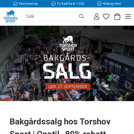
Rask levering
Fri frakt fra kr 1 300
Klikk og Hent
Bakgårdssalg hos Torshov