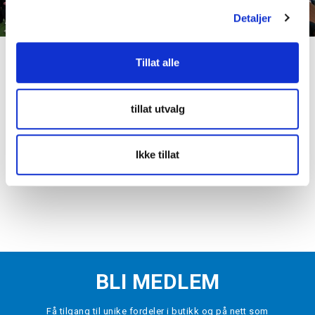
g
Detaljer
Tillat alle
tillat utvalg
Ikke tillat
BLI MEDLEM
Få tilgang til unike fordeler i butikk og på nett som