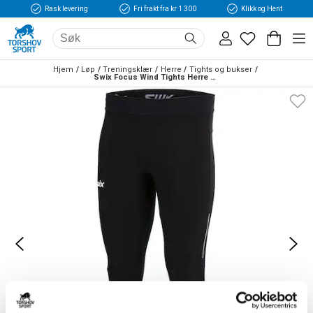
Rask levering
Fri frakt fra kr 1 300
Klikk og Hent
Hjem
Løp
Treningsklær
Herre
Tights og bukser
Swix Focus Wind Tights Herre Sort