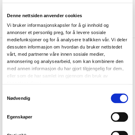
Denne nettsiden anvender cookies
Vi bruker informasjonskapsler for å gi innhold og
annonser et personlig preg, for å levere sosiale
mediefunksjoner og for å analysere trafikken vår. Vi deler
kr 910
Swix
Focus Wind Tights Herre
dessuten informasjon om hvordan du bruker nettstedet
kr 1300
vårt, med partnerne våre innen sosiale medier,
Sort
-
30
%
annonsering og analysearbeid, som kan kombinere den
med annen informasjon du har gjort tilgjengelig for dem,
SWIX Focus Wind tights er en vindskjermende vintertights som sitter
tett mot huden. En elastisk, pus...
Les mer.
eller som de har samlet inn gjennom din bruk av
tjenestene deres.
Størrelse
S
VELG
STØRRELSE
▾
Nødvendig
a
KLIKK & HENT
m
LEGG I HANDLEKURV
Velg Størrelse
t
Egenskaper
y
Valgt alternativ ikke på lager
k
Gratis frakt på bestillinger over 1300,-.