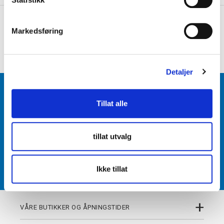
e
+
PRODUKTBESKRIVELSE
v
Markedsføring
a
+
DETALJER
l
g
Detaljer
BLI MEDLEM
Tillat alle
Få tilgang til unike fordeler i butikk og på nett som
medlem av kundeklubben Team Torshov.
tillat utvalg
REGISTRER
Ikke tillat
+
VÅRE BUTIKKER OG ÅPNINGSTIDER