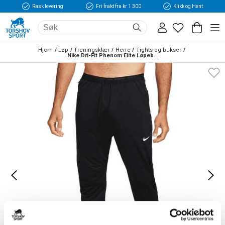
Rask levering
Fri frakt fra kr 1 300
Klikk og Hent
Hjem
Løp
Treningsklær
Herre
Tights og bukser
Nike Dri-Fit Phenom Elite Løpebukse Herre Sort 