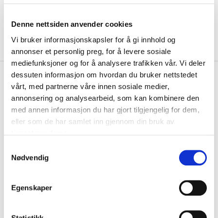
Denne nettsiden anvender cookies
Vi bruker informasjonskapsler for å gi innhold og
annonser et personlig preg, for å levere sosiale
mediefunksjoner og for å analysere trafikken vår. Vi deler
kr 950
dessuten informasjon om hvordan du bruker nettstedet
Nike
Dri-Fit Phenom Elite
vårt, med partnerne våre innen sosiale medier,
Løpebukse Herre Sort
annonsering og analysearbeid, som kan kombinere den
med annen informasjon du har gjort tilgjengelig for dem,
Kom deg ut i den lette Nike Dri-Fit Phenom Elite løpebuksen. Vi vet at
eller som de har samlet inn gjennom din bruk av
du gir alt der ute, så vi hol...
Les mer.
tjenestene deres.
Størrelsesguide
S
Størrelse
Nødvendig
a
VELG
STØRRELSE
▾
m
KLIKK & HENT
LEGG I HANDLEKURV
t
Egenskaper
Velg Størrelse
y
k
På lager
Gratis frakt på bestillinger over 1300,-.
k
Statistikk