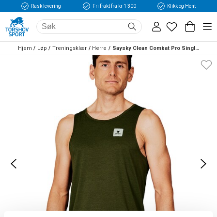
Rask levering
Fri frakt fra kr 1 300
Klikk og Hent
Hjem
Løp
Treningsklær
Herre
Saysky Clean Combat Pro Singlet Herre Grønn