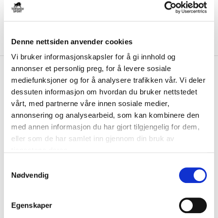
Denne nettsiden anvender cookies
Vi bruker informasjonskapsler for å gi innhold og
annonser et personlig preg, for å levere sosiale
kr 599
SAYSKY
Saysky Clean Combat
mediefunksjoner og for å analysere trafikken vår. Vi deler
Pro Singlet Herre Grønn
dessuten informasjon om hvordan du bruker nettstedet
vårt, med partnerne våre innen sosiale medier,
SAYSKY Clean Combat Pro Singlet er en race-singlet for menn med en
annonsering og analysearbeid, som kan kombinere den
vevd etikett både foran og bak. S...
Les mer.
med annen informasjon du har gjort tilgjengelig for dem,
FARGE
eller som de har samlet inn gjennom din bruk av
tjenestene deres.
S
Nødvendig
a
Størrelse
m
VELG
STØRRELSE
▾
t
Egenskaper
y
KLIKK & HENT
LEGG I HANDLEKURV