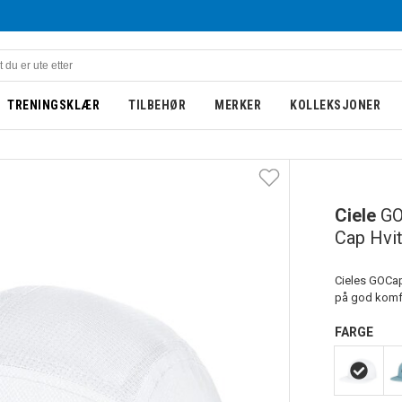
TRENINGSKLÆR
TILBEHØR
MERKER
KOLLEKSJONER
Ciele
GO
Cap Hvi
Cieles GOCap
på god komfo
FARGE