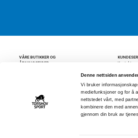
VÅRE BUTIKKER OG
KUNDESER
ÅPNINGSTIDER
Kontakt os
Kundeklub
+
OSLO
Denne nettsiden anvende
Retur og by
Salgsbetin
Vi bruker informasjonskapsl
+
Personvern
NORGE
mediefunksjoner og for å a
Frakt og le
Ledige still
nettstedet vårt, med part
FAQ - Ofte 
kombinere den med annen in
22 09 20 20
Åpenhetsl
gjennom din bruk av tjene
Vårt kundsenter holder
åpent man-fre 11-16