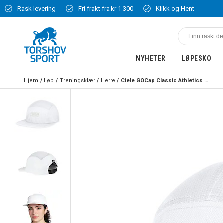
Rask levering
Fri frakt fra kr 1 300
Klikk og Hent
NYHETER
LØPESKO
Hjem
Løp
Treningsklær
Herre
Ciele GOCap Classic Athletics Cap Hvit