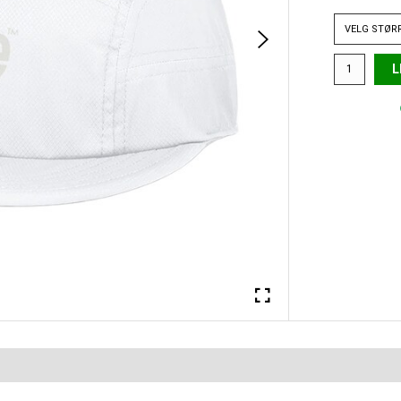
VELG
STØR
L