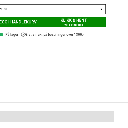
RELSE
▾
KLIKK & HENT
EGG I HANDLEKURV
Velg Størrelse
På lager
Gratis frakt på bestillinger over 1300,-.