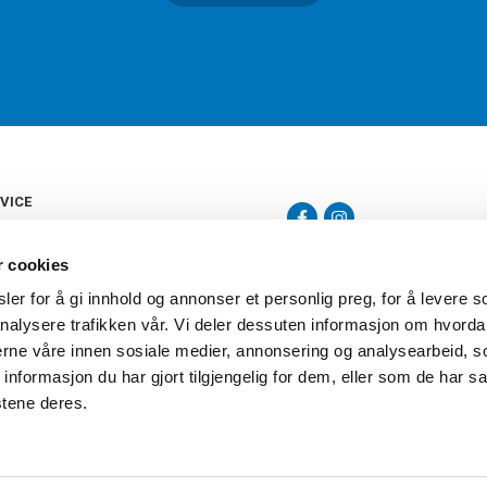
VICE
s
b
r cookies
tte
gelser
er for å gi innhold og annonser et personlig preg, for å levere s
Torshov Sport har over 90 års histor
klubbhandel. Torshov Sport har fir
nalysere trafikken vår. Vi deler dessuten informasjon om hvorda
vering
Drammen, Sandvika Storsenter og Fr
inger
nerne våre innen sosiale medier, annonsering og analysearbeid, 
stilte spørsmål
formasjon du har gjort tilgjengelig for dem, eller som de har sa
oven
stene deres.