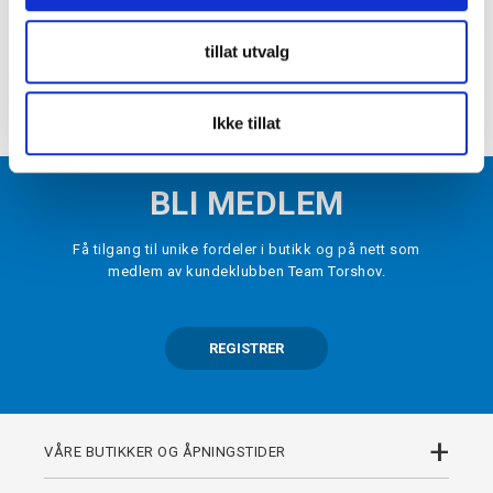
VELG
STØRRELSE
▾
tillat utvalg
LEGG I HANDLEKURV
Ikke tillat
BLI MEDLEM
Få tilgang til unike fordeler i butikk og på nett som
medlem av kundeklubben Team Torshov.
REGISTRER
+
VÅRE BUTIKKER OG ÅPNINGSTIDER