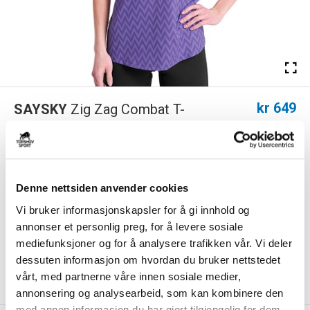
kr 649
SAYSKY
Zig Zag Combat T-
Skjorte Dame Lilla
Combat Tee er laget for varme løpedager der teknisk ytelse og stil må
sitte perfekt. Den lette og pu...
Les mer.
Denne nettsiden anvender cookies
Størrelse
Vi bruker informasjonskapsler for å gi innhold og
VELG
STØRRELSE
▾
annonser et personlig preg, for å levere sosiale
KLIKK & HENT
mediefunksjoner og for å analysere trafikken vår. Vi deler
LEGG I HANDLEKURV
Velg Størrelse
dessuten informasjon om hvordan du bruker nettstedet
vårt, med partnerne våre innen sosiale medier,
På lager
Gratis frakt på bestillinger over 1300,-.
annonsering og analysearbeid, som kan kombinere den
med annen informasjon du har gjort tilgjengelig for dem,