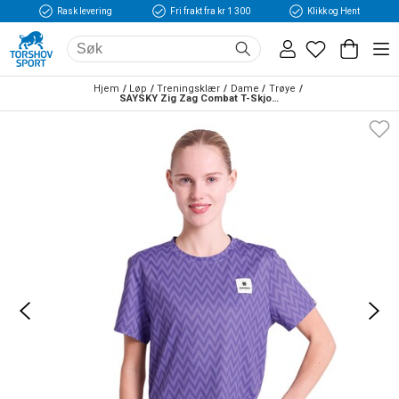
Rask levering
Fri frakt fra kr 1 300
Klikk og Hent
Hjem
Løp
Treningsklær
Dame
Trøye
SAYSKY Zig Zag Combat T-Skjorte Dame Lilla