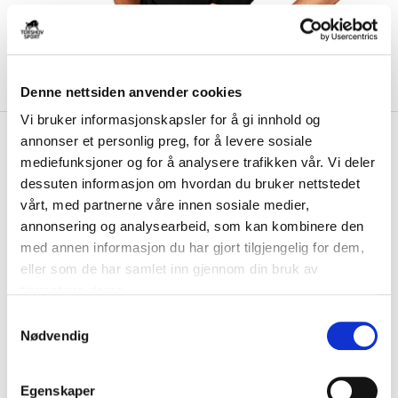
Denne nettsiden anvender cookies
Vi bruker informasjonskapsler for å gi innhold og
kr 649
SAYSKY
Saysky Clean Combat
annonser et personlig preg, for å levere sosiale
Pro Kortermet Trøye Dame
mediefunksjoner og for å analysere trafikken vår. Vi deler
Sort
dessuten informasjon om hvordan du bruker nettstedet
vårt, med partnerne våre innen sosiale medier,
annonsering og analysearbeid, som kan kombinere den
Saysky Clean Combat Pro er en løpe-t-skjorte med en SAYSKY-logo
foran. Trøyen er laget av DELTAPEAK®...
Les mer.
med annen informasjon du har gjort tilgjengelig for dem,
eller som de har samlet inn gjennom din bruk av
FARGE
tjenestene deres.
S
Nødvendig
a
m
Størrelse
t
Egenskaper
VELG
STØRRELSE
▾