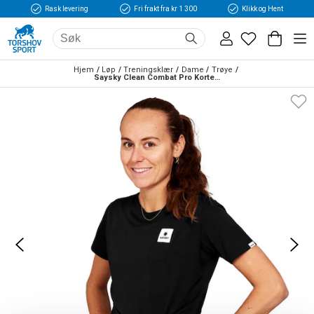
Rask levering
Fri frakt fra kr 1 300
Klikk og Hent
Hjem
Løp
Treningsklær
Dame
Trøye
Saysky Clean Combat Pro Kortermet Trøye Dame Sort