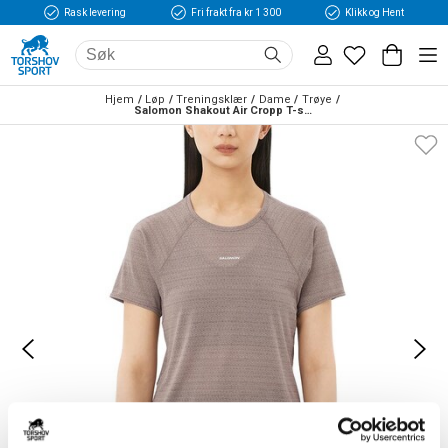
Rask levering
Fri frakt fra kr 1 300
Klikk og Hent
Hjem
Løp
Treningsklær
Dame
Trøye
Salomon Shakout Air Cropp T-skjorte Dame Rød