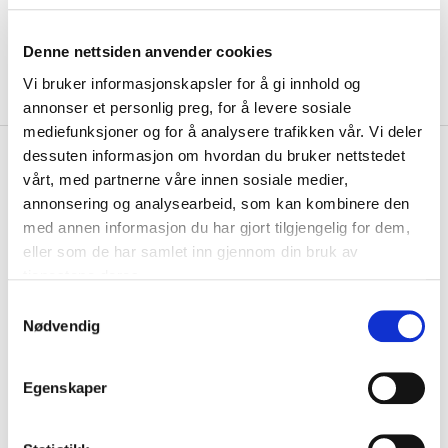
Denne nettsiden anvender cookies
Vi bruker informasjonskapsler for å gi innhold og
annonser et personlig preg, for å levere sosiale
mediefunksjoner og for å analysere trafikken vår. Vi deler
kr 700
Salomon
Shakout Air Cropp T-
dessuten informasjon om hvordan du bruker nettstedet
vårt, med partnerne våre innen sosiale medier,
skjorte Dame Rød
annonsering og analysearbeid, som kan kombinere den
med annen informasjon du har gjort tilgjengelig for dem,
Shakeout Air Cropped T-skjorte er laget av det pustende,
hurtigtørkende materiale Knit Flow™, som ho...
Les mer.
eller som de har samlet inn gjennom din bruk av
tjenestene deres.
Størrelse
S
VELG
STØRRELSE
▾
Nødvendig
a
KLIKK & HENT
m
LEGG I HANDLEKURV
Velg Størrelse
t
Egenskaper
y
Valgt alternativ ikke på lager
k
Gratis frakt på bestillinger over 1300,-.