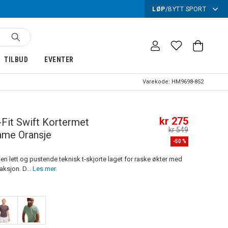
LØP
/
BYTT SPORT
TILBUD
EVENTER
Varekode:
HM9698-852
kr 275
-Fit Swift Kortermet
kr 549
ame Oransje
-
50
%
 en lett og pustende teknisk t‑skjorte laget for raske økter med
aksjon. D...
Les mer.