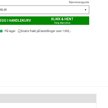
Størrelsesguide
RELSE
▾
KLIKK & HENT
EGG I HANDLEKURV
Velg Størrelse
På lager
Gratis frakt på bestillinger over 1300,-.