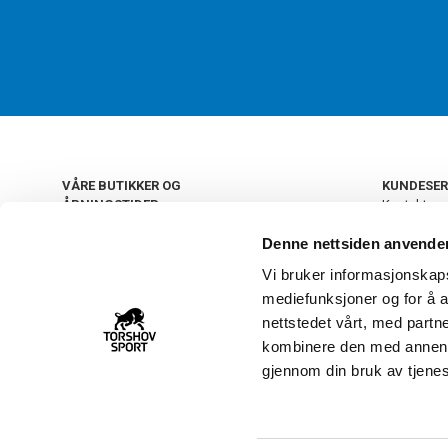
VÅRE BUTIKKER OG
KUNDESER
ÅPNINGSTIDER
Kontakt os
Kundeklub
+
OSLO
Denne nettsiden anvende
Retur og by
Salgsbetin
Vi bruker informasjonskapsl
+
Personvern
NORGE
mediefunksjoner og for å a
Frakt og le
Ledige still
nettstedet vårt, med part
FAQ - Ofte 
kombinere den med annen in
22 09 20 20
Åpenhetsl
gjennom din bruk av tjene
Vårt kundsenter holder
åpent man-fre 11-16