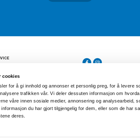
VICE
s
b
r cookies
tte
gelser
er for å gi innhold og annonser et personlig preg, for å levere s
Torshov Sport har over 90 års histor
klubbhandel. Torshov Sport har fir
nalysere trafikken vår. Vi deler dessuten informasjon om hvorda
vering
Drammen, Sandvika Storsenter og Fr
inger
nerne våre innen sosiale medier, annonsering og analysearbeid, 
stilte spørsmål
formasjon du har gjort tilgjengelig for dem, eller som de har sa
oven
stene deres.