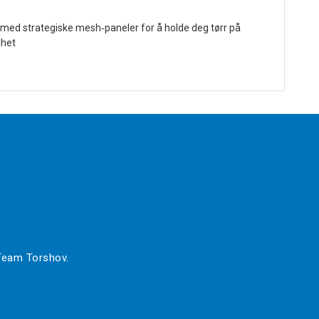
i med strategiske mesh‑paneler for å holde deg tørr på
ihet
 Team Torshov.