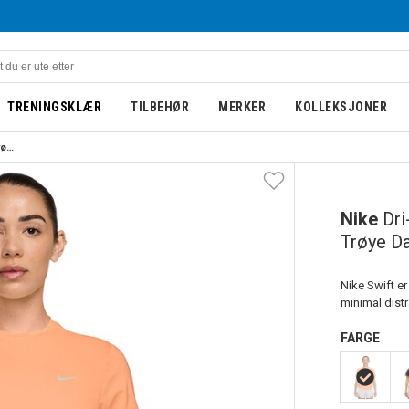
TRENINGSKLÆR
TILBEHØR
MERKER
KOLLEKSJONER
Nike Dri-Fit Swift Kortermet Trøye Dame Oransje
Nike
Dri
Trøye D
Nike Swift er
minimal distr
FARGE