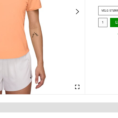
VELG
STØR
L