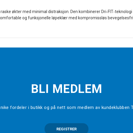
for raske økter med minimal distraksjon. Den kombinerer Dri‑FIT‑teknolog
ha komfortable og funksjonelle løpeklær med kompromissløs bevegelsesfr
BLI MEDLEM
l unike fordeler i butikk og på nett som medlem av kundeklubben
REGISTRER