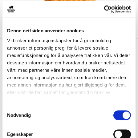
Denne nettsiden anvender cookies
Vi bruker informasjonskapsler for å gi innhold og
kr 425
Nike
Dri-Fit AeroSwift ADV 3"
annonser et personlig preg, for å levere sosiale
kr 849
mediefunksjoner og for å analysere trafikken vår. Vi deler
Løpeshorts Dame Oransje
-
50
%
dessuten informasjon om hvordan du bruker nettstedet
vårt, med partnerne våre innen sosiale medier,
Med avansert teknologi og lett, fukttransporterende materiale gjør
denne shortsen det lettere for de...
Les mer.
annonsering og analysearbeid, som kan kombinere den
med annen informasjon du har gjort tilgjengelig for dem,
FARGE
eller som de har samlet inn gjennom din bruk av
tjenestene deres.
S
Nødvendig
a
Størrelsesguide
m
Størrelse
t
VELG
STØRRELSE
▾
Egenskaper