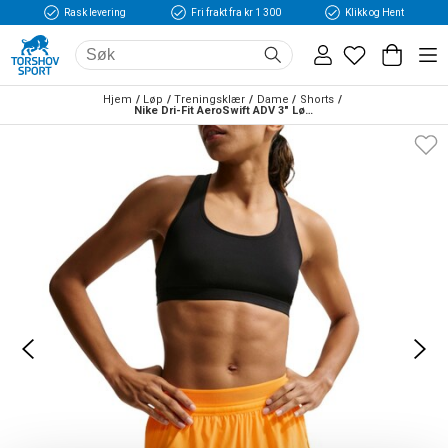
Rask levering
Fri frakt fra kr 1 300
Klikk og Hent
Hjem
Løp
Treningsklær
Dame
Shorts
Nike Dri-Fit AeroSwift ADV 3" Løpeshorts Dame Oransje